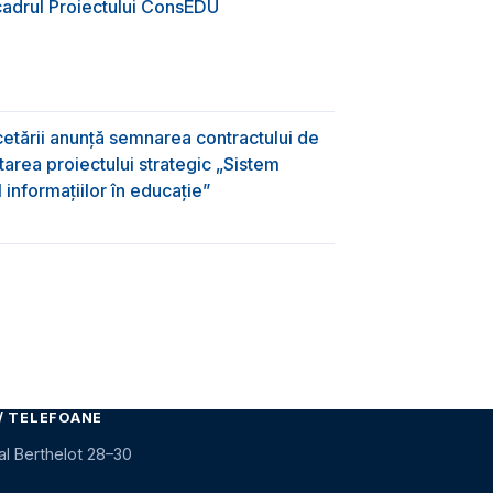
 cadrul Proiectului ConsEDU
rcetării anunță semnarea contractului de
area proiectului strategic „Sistem
informațiilor în educație”
/ TELEFOANE
al Berthelot 28–30