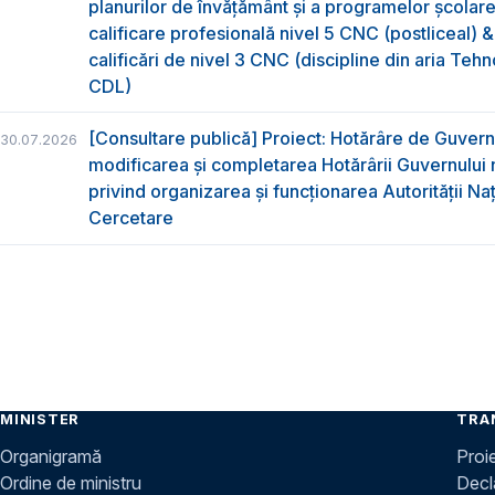
planurilor de învățământ și a programelor școlar
calificare profesională nivel 5 CNC (postliceal) 
calificări de nivel 3 CNC (discipline din aria Tehno
CDL)
[Consultare publică] Proiect: Hotărâre de Guvern
30.07.2026
modificarea și completarea Hotărârii Guvernului 
privind organizarea şi funcţionarea Autorităţii Na
Cercetare
MINISTER
TRA
Organigramă
Proi
Ordine de ministru
Decla