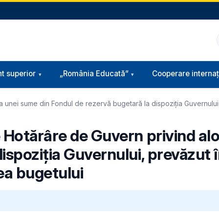
t superior
„România Educată”
Cooperare internaț
 unei sume din Fondul de rezervă bugetară la dispoziţia Guvernului,
e Hotărâre de Guvern privind al
ispoziţia Guvernului, prevăzut 
ea bugetului