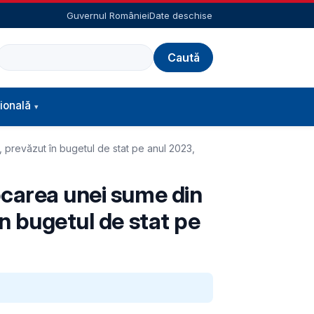
Guvernul României
Date deschise
Caută
ională
 prevăzut în bugetul de stat pe anul 2023,
ocarea unei sume din
în bugetul de stat pe