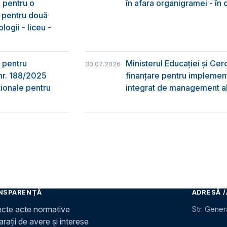
e pentru o
în afara organigramei - în
& pentru două
logii - liceu -
 pentru
Ministerul Educației și Ce
30.07.2026
nr. 188/2025
finanțare pentru implement
ţionale pentru
integrat de management al 
NSPARENȚĂ
ADRESĂ /
ecte acte normative
Str. Gener
rații de avere și interese