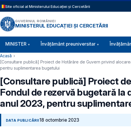
Sari la conținutul principal
Site oficial al Ministerului Educației și Cercetării
GUVERNUL ROMÂNIEI
MINISTERUL EDUCAȚIEI ȘI CERCETĂRII
Navigație principală
MINISTER
Învăţământ preuniversitar
Învățămân
Cale de navigare
Acasă
[Consultare publică] Proiect de Hotărâre de Guvern privind alocarea
pentru suplimentarea bugetului
[Consultare publică] Proiect d
Fondul de rezervă bugetară la d
anul 2023, pentru suplimentar
18 octombrie 2023
DATA PUBLICĂRII