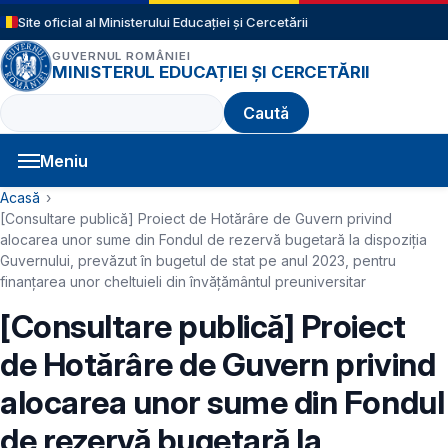
Sari la conținutul principal
Site oficial al Ministerului Educației și Cercetării
GUVERNUL ROMÂNIEI
MINISTERUL EDUCAȚIEI ȘI CERCETĂRII
Caută
Meniu
Navigație principală
Cale de navigare
Acasă
[Consultare publică] Proiect de Hotărâre de Guvern privind
alocarea unor sume din Fondul de rezervă bugetară la dispoziția
Guvernului, prevăzut în bugetul de stat pe anul 2023, pentru
finanțarea unor cheltuieli din învățământul preuniversitar
[Consultare publică] Proiect
de Hotărâre de Guvern privind
alocarea unor sume din Fondul
de rezervă bugetară la