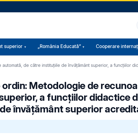
t superior
„România Educată”
Cooperare internaț
tomată, de către instituțiile de învățământ superior, a funcțiilor did
e ordin: Metodologie de recuno
 superior, a funcțiilor didactice
ii de învățământ superior acredit