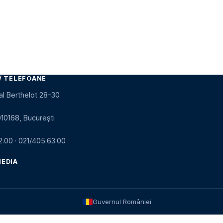
/ TELEFOANE
al Berthelot 28–30
010168, București
2.00
·
021/405.63.00
MEDIA
Guvernul României