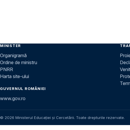
MINISTER
TRA
Organigramă
Proi
Ordine de ministru
Decla
PNRR
Venit
Harta site-ului
Prot
Terme
GUVERNUL ROMÂNIEI
www.gov.ro
© 2026 Ministerul Educației și Cercetării. Toate drepturile rezervate.