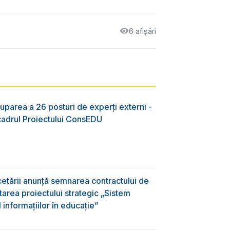
6 afișări
uparea a 26 posturi de experți externi -
 cadrul Proiectului ConsEDU
rcetării anunță semnarea contractului de
area proiectului strategic „Sistem
informațiilor în educație”