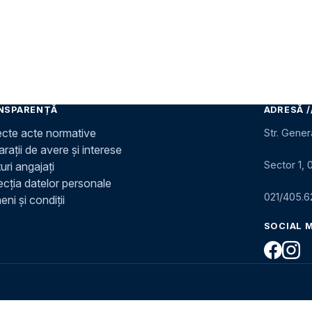
NSPARENȚĂ
ADRESĂ /
ecte acte normative
Str. Gener
rații de avere și interese
Sector 1, 
uri angajați
ecția datelor personale
021/405.6
ni și condiții
SOCIAL 