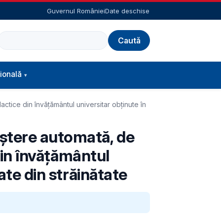
Guvernul României
Date deschise
Caută
ională
actice din învățământul universitar obținute în
aștere automată, de
 din învățământul
ate din străinătate