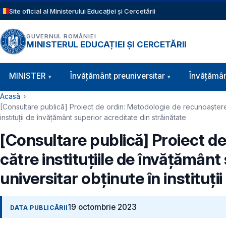
Sari la conținutul principal
Site oficial al Ministerului Educației și Cercetării
GUVERNUL ROMÂNIEI
MINISTERUL EDUCAȚIEI ȘI CERCETĂRII
Navigație principală
MINISTER
Învăţământ preuniversitar
Învățămân
Cale de navigare
Acasă
[Consultare publică] Proiect de ordin: Metodologie de recunoaștere au
instituții de învățământ superior acreditate din străinătate
[Consultare publică] Proiect d
către instituțiile de învățământ
universitar obținute în instituț
19 octombrie 2023
DATA PUBLICĂRII