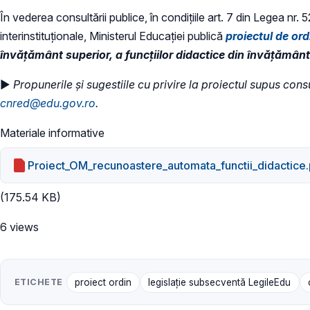
În vederea consultării publice, în condiţiile art. 7 din Legea nr.
interinstituționale, Ministerul Educaţiei publică
proiectul de or
învățământ superior, a funcțiilor didactice din învățământu
►
Propunerile și sugestiile cu privire la proiectul supus cons
cnred@edu.gov.ro
.
Materiale informative
Proiect_OM_recunoastere_automata_functii_didactice
(175.54 KB)
6 views
ETICHETE
proiect ordin
legislație subsecventă LegileEdu