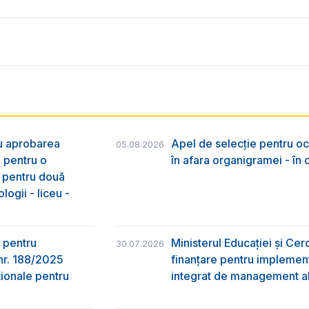
ru aprobarea
Apel de selecție pentru oc
05.08.2026
e pentru o
în afara organigramei - în
& pentru două
logii - liceu -
 pentru
Ministerul Educației și Ce
30.07.2026
nr. 188/2025
finanțare pentru implement
ţionale pentru
integrat de management al 