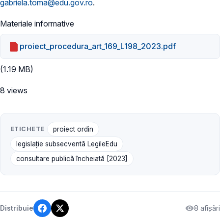
gabriela.toma@edu.gov.ro
.
Materiale informative
proiect_procedura_art_169_L198_2023.pdf
(1.19 MB)
8 views
ETICHETE
proiect ordin
legislație subsecventă LegileEdu
consultare publică încheiată [2023]
8 afișări
Distribuie