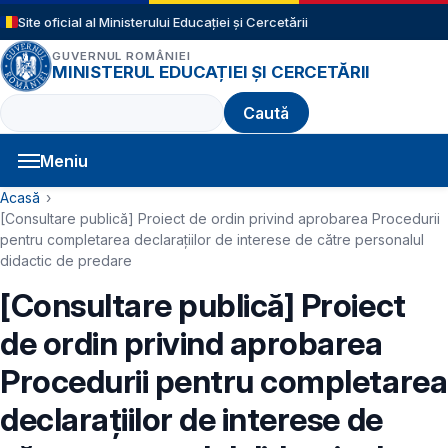
Sari la conținutul principal
Site oficial al Ministerului Educației și Cercetării
GUVERNUL ROMÂNIEI
MINISTERUL EDUCAȚIEI ȘI CERCETĂRII
Caută
Meniu
Navigație principală
Cale de navigare
Acasă
[Consultare publică] Proiect de ordin privind aprobarea Procedurii
pentru completarea declarațiilor de interese de către personalul
didactic de predare
[Consultare publică] Proiect
de ordin privind aprobarea
Procedurii pentru completarea
declarațiilor de interese de