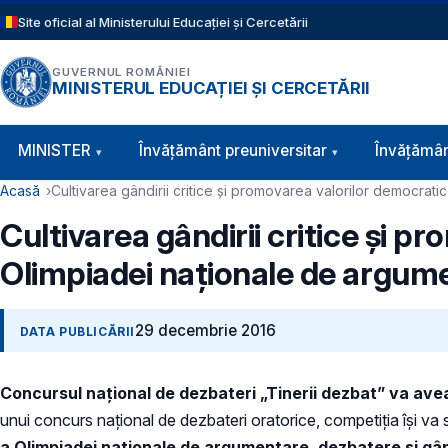
Sari la conținutul principal
Site oficial al Ministerului Educației și Cercetării
GUVERNUL ROMÂNIEI
MINISTERUL EDUCAȚIEI ȘI CERCETĂRII
Navigație principală
MINISTER
Învăţământ preuniversitar
Învățămân
Cale de navigare
Acasă
Cultivarea gândirii critice și promovarea valorilor democrati
Cultivarea gândirii critice și p
Olimpiadei naționale de argumen
29 decembrie 2016
DATA PUBLICĂRII
Concursul național de dezbateri „Tinerii dezbat” va ave
unui concurs naţional de dezbateri oratorice, competiția își va 
a Olimpiadei naționale de argumentare, dezbatere și gând