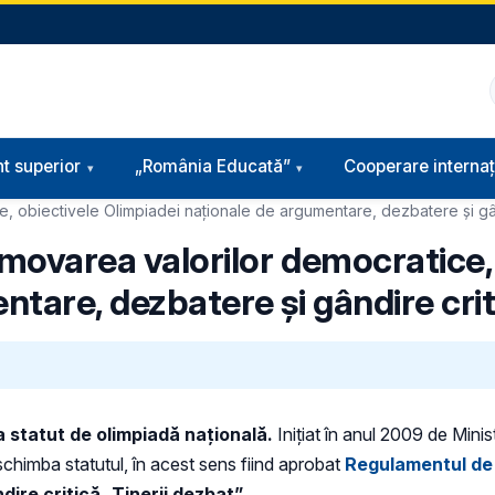
t superior
„România Educată”
Cooperare internaț
ce, obiectivele Olimpiadei naționale de argumentare, dezbatere și gân
romovarea valorilor democratice,
tare, dezbatere și gândire criti
a
statut de olimpiadă națională.
Iniţiat în anul 2009 de Minis
schimba statutul, în acest sens fiind aprobat
Regulamentul de 
ire critică „Tinerii dezbat”.