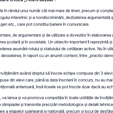
nale în rândul unui număr cât mai mare de tineri, precum și conştie
logului interetnic și a nondiscriminării, dezbaterea argumentată ş
gen etc., care pot constitui bariere în comunicare.
e, de argumentare şi de utilizare a dovezilor în elaborarea unu
area şcolară şi în societate. Un obiectiv important îl reprezintă 
erea asumării rolului şi statutului de cetăţean active. Nu în ult
deosebirea, în raport cu un anumit context, între „practici demo
e învățământ având dreptul să înscrie echipe compuse din 3 elevi 
se din elevi care, până la data înscrierii în concurs, nu au mai p
ională anterioară, însă liceele se pot înscrie doar dacă au echi
 va lansa și va promova competiţia în toate unităţile de învăţăm
 olimpiadei și transmite precizări metodologice și detalii tehnic
şurare a etapelor judeţeană şi naţională, precum şi locul de desfă