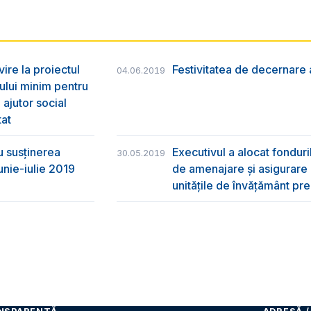
vire la proiectul
Festivitatea de decernare a
04.06.2019
ului minim pentru
 ajutor social
tat
u susţinerea
Executivul a alocat fondur
30.05.2019
unie-iulie 2019
de amenajare și asigurare cu
unitățile de învățământ pre