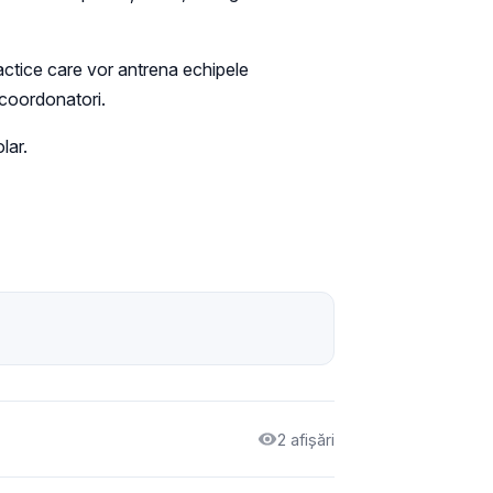
idactice care vor antrena echipele
r coordonatori.
lar.
2 afișări