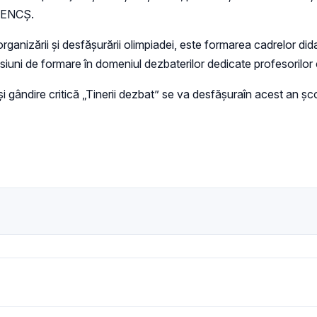
 MENCȘ.
l organizării și desfășurării olimpiadei, este formarea cadrelor d
e sesiuni de formare în domeniul dezbaterilor dedicate profesorilo
 gândire critică „Tinerii dezbat” se va desfășuraîn acest an șco