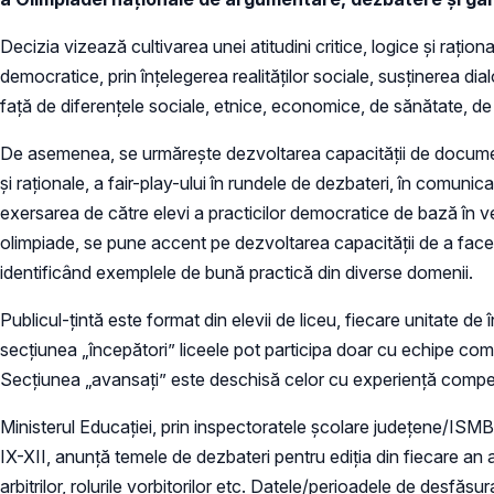
Decizia vizează cultivarea unei atitudini critice, logice și rațio
democratice, prin înţelegerea realităţilor sociale, susținerea dia
faţă de diferenţele sociale, etnice, economice, de sănătate, de 
De asemenea, se urmărește dezvoltarea capacităţii de documentar
şi raţionale, a fair-play-ului în rundele de dezbateri, în comunic
exersarea de către elevi a practicilor democratice de bază în ved
olimpiade, se pune accent pe dezvoltarea capacităţii de a face 
identificând exemplele de bună practică din diverse domenii.
Publicul-țintă este format din elevii de liceu, fiecare unitate d
secţiunea „începători” liceele pot participa doar cu echipe compu
Secţiunea „avansaţi” este deschisă celor cu experienţă competiţ
Ministerul Educației, prin inspectoratele școlare judeţene/ISMB,
IX-XII, anunță temele de dezbateri pentru ediţia din fiecare an a
arbitrilor, rolurile vorbitorilor etc. Datele/perioadele de desfă