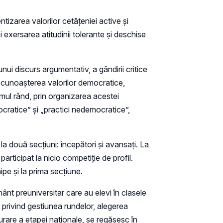
ntizarea valorilor cetăţeniei active şi
i exersarea atitudinii tolerante şi deschise
i discurs argumentativ, a gândirii critice
și cunoaşterea valorilor democratice,
imul rând, prin organizarea acestei
cratice” şi „practici nedemocratice”,
la două secțiuni: începători și avansați. La
articipat la nicio competiţie de profil.
pe și la prima secțiune.
ânt preuniversitar care au elevi în clasele
e privind gestiunea rundelor, alegerea
şurare a etapei naţionale, se regăsesc în