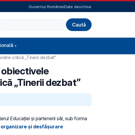
Guvernul României
Date deschise
Caută
ională
dire critică „Tinerii dezbat”
 obiectivele
că „Tinerii dezbat”
terul Educaţiei şi partenerii săi, sub forma
organizare și desfășurare