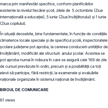
marca prin manifestări specifice, conform planificărilor
existente la nivelul fiecărei şcoli, zilele de 5 octombrie (Ziua
internaţională a educaţiei), 5 iunie (Ziua învăţătorului) şi 1 iunie
(Ziua copilului).
În situaţii deosebite, bine fundamentate, în funcţie de condiţiile
climaterice locale speciale şi de specificul şcolii, inspectoratele
şcolare judeţene pot aproba, la cererea conducerii unităţilor de
învăţământ, modificări ale structurii anului şcolar. Acestea se
pot aproba numai în măsura în care se asigură cele 169 de zile
de cursuri prevăzute în ordin, precum şi a posibilităţii ca toţi
elevii să participe, fără restricţii, la examenele şi evaluările
naţionale organizate în sistemul naţional de învăţământ.
BIROUL DE COMUNICARE
61 views