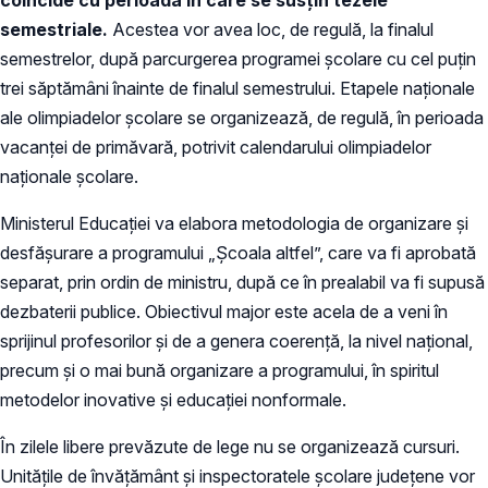
semestriale.
Acestea vor avea loc, de regulă, la finalul
semestrelor, după parcurgerea programei şcolare cu cel puţin
trei săptămâni înainte de finalul semestrului. Etapele naţionale
ale olimpiadelor şcolare se organizează, de regulă, în perioada
vacanţei de primăvară, potrivit calendarului olimpiadelor
naţionale şcolare.
Ministerul Educaţiei va elabora metodologia de organizare şi
desfăşurare a programului „Şcoala altfel”, care va fi aprobată
separat, prin ordin de ministru, după ce în prealabil va fi supusă
dezbaterii publice. Obiectivul major este acela de a veni în
sprijinul profesorilor şi de a genera coerenţă, la nivel naţional,
precum şi o mai bună organizare a programului, în spiritul
metodelor inovative şi educaţiei nonformale.
În zilele libere prevăzute de lege nu se organizează cursuri.
Unităţile de învăţământ şi inspectoratele şcolare judeţene vor