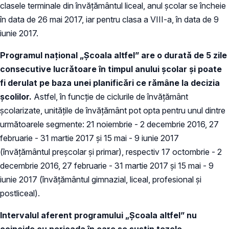
clasele terminale din învăţământul liceal, anul şcolar se încheie
în data de 26 mai 2017, iar pentru clasa a VIII-a, în data de 9
iunie 2017.
Programul naţional „Şcoala altfel” are o durată de 5 zile
consecutive lucrătoare în timpul anului şcolar şi poate
fi derulat pe baza unei planificări ce rămâne la decizia
şcolilor.
Astfel, în funcţie de ciclurile de învăţământ
şcolarizate, unităţile de învăţământ pot opta pentru unul dintre
următoarele segmente: 21 noiembrie - 2 decembrie 2016, 27
februarie - 31 martie 2017 şi 15 mai - 9 iunie 2017
(învăţământul preşcolar şi primar), respectiv 17 octombrie - 2
decembrie 2016, 27 februarie - 31 martie 2017 şi 15 mai - 9
iunie 2017 (învăţământul gimnazial, liceal, profesional şi
postliceal).
Intervalul aferent programului „Şcoala altfel” nu
coincide cu perioada în care se susţin tezele