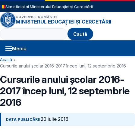
Sari la conținutul principal
Site oficial al Ministerului Educației și Cercetării
GUVERNUL ROMÂNIEI
MINISTERUL EDUCAȚIEI ȘI CERCETĂRII
Caută
Meniu
Navigație principală
Cale de navigare
Acasă
Cursurile anului şcolar 2016-2017 încep luni, 12 septembrie 2016
Cursurile anului şcolar 2016-
2017 încep luni, 12 septembrie
2016
20 iulie 2016
DATA PUBLICĂRII