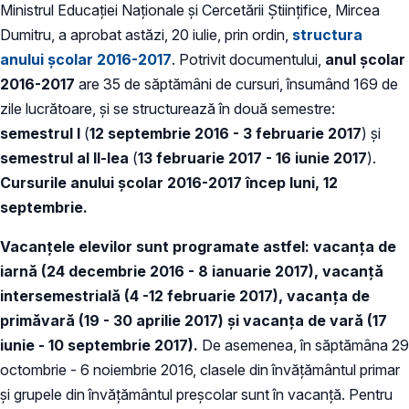
Ministrul Educaţiei Naţionale şi Cercetării Ştiinţifice, Mircea
Dumitru, a aprobat astăzi, 20 iulie, prin ordin,
structura
anului şcolar 2016-2017
. Potrivit documentului,
anul şcolar
2016-2017
are 35 de săptămâni de cursuri, însumând 169 de
zile lucrătoare, şi se structurează în două semestre:
semestrul I
(
12 septembrie 2016 - 3 februarie 2017
) şi
semestrul al II-lea
(
13 februarie 2017 - 16 iunie 2017
).
Cursurile anului şcolar 2016-2017 încep luni, 12
septembrie.
Vacanţele elevilor sunt programate astfel: vacanţa de
iarnă (24 decembrie 2016 - 8 ianuarie 2017), vacanţă
intersemestrială (4 -12 februarie 2017), vacanţa de
primăvară (19 - 30 aprilie 2017) şi vacanţa de vară (17
iunie - 10 septembrie 2017).
De asemenea, în săptămâna 29
octombrie - 6 noiembrie 2016, clasele din învăţământul primar
şi grupele din învăţământul preşcolar sunt în vacanţă. Pentru