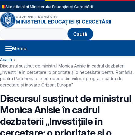
Sari la conținutul principal
Site oficial al Ministerului Educației și Cercetării
GUVERNUL ROMÂNIEI
MINISTERUL EDUCAȚIEI ȘI CERCETĂRII
Caută
Meniu
Navigație principală
Cale de navigare
Acasă
Discursul susținut de ministrul Monica Anisie în cadrul dezbaterii
„Investițiile în cercetare: o prioritate și o necesitate pentru România,
pentru Parteneriatele europene din viitorul program-cadru de
cercetare și inovare Orizont Europa”
Discursul susținut de ministrul
Monica Anisie în cadrul
dezbaterii „Investițiile în
cercetare: o prioritate și o