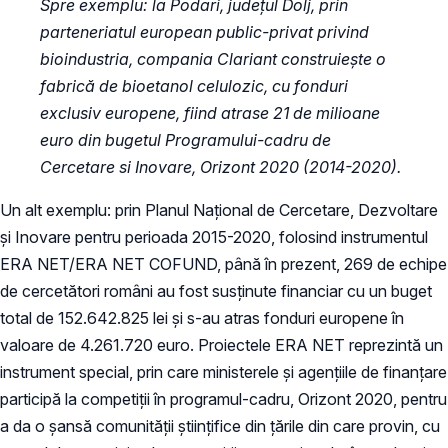
Spre exemplu: la Podari, județul Dolj, prin
parteneriatul european public-privat privind
bioindustria, compania Clariant construiește o
fabrică de bioetanol celulozic, cu fonduri
exclusiv europene, fiind atrase 21 de milioane
euro din bugetul Programului-cadru de
Cercetare si Inovare, Orizont 2020 (2014-2020).
Un alt exemplu: prin Planul Național de Cercetare, Dezvoltare
și Inovare pentru perioada 2015-2020, folosind instrumentul
ERA NET/ERA NET COFUND, până în prezent, 269 de echipe
de cercetători români au fost susținute financiar cu un buget
total de 152.642.825 lei și s-au atras fonduri europene în
valoare de 4.261.720 euro. Proiectele ERA NET reprezintă un
instrument special, prin care ministerele și agențiile de finanțare
participă la competiții în programul-cadru, Orizont 2020, pentru
a da o șansă comunității științifice din țările din care provin, cu