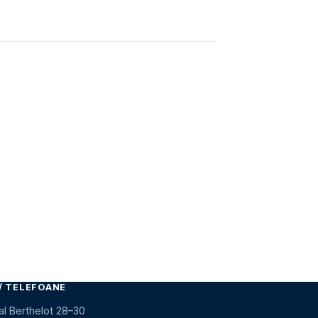
/ TELEFOANE
al Berthelot 28–30