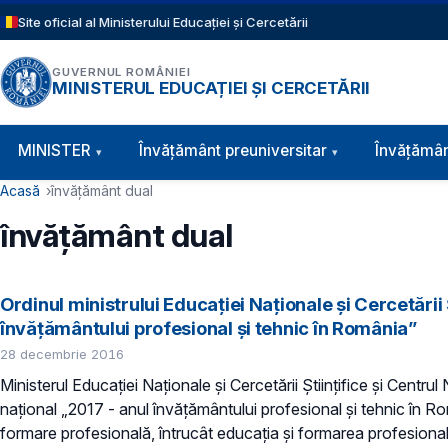
Sari la conținutul principal
Site oficial al Ministerului Educației și Cercetării
GUVERNUL ROMÂNIEI
MINISTERUL EDUCAȚIEI ȘI CERCETĂRII
Navigație principală
MINISTER
Învăţământ preuniversitar
Învățămân
Cale de navigare
Acasă
învățământ dual
învățământ dual
Ordinul ministrului Educației Naționale și Cercetării
învățământului profesional și tehnic în România”
28 decembrie 2016
Ministerul Educației Naționale și Cercetării Științifice și Cen
național „2017 - anul învățământului profesional și tehnic în R
formare profesională, întrucât educația și formarea profesională i