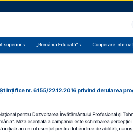
t superior
„România Educată”
Cooperare internaț
 Științifice nr. 6.155/22.12.2016 privind derularea pr
trul Național pentru Dezvoltarea Învățământului Profesional și T
omânia”. Miza esențială a campaniei este schimbarea percepției 
nițială au un rol esențial pentru dobândirea de abilități, cunoști