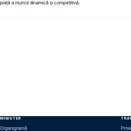
piață a muncii dinamică și competitivă.
Paginare
MINISTER
TRA
Organigramă
Proi