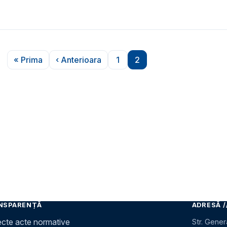
« Prima
‹ Anterioara
1
2
Prima pagină
Pagina anterioară
Pagina
Pagina
NSPARENȚĂ
ADRESĂ /
ecte acte normative
Str. Gener