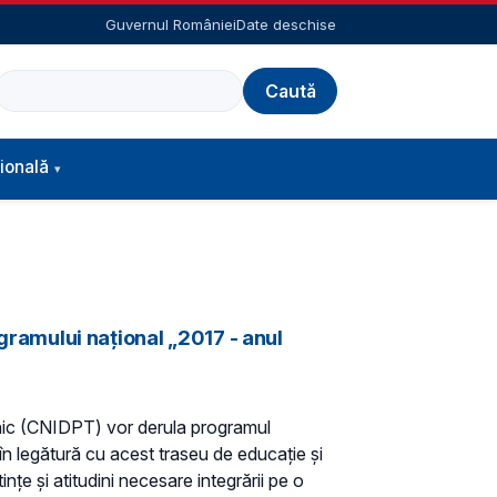
Guvernul României
Date deschise
Caută
ională
ogramului național „2017 - anul
ehnic (CNIDPT) vor derula programul
în legătură cu acest traseu de educație și
nțe și atitudini necesare integrării pe o