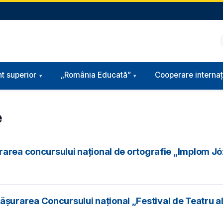
t superior
„România Educată”
Cooperare internaț
e
area concursului naţional de ortografie „Implom Józ
rarea Concursului național „Festival de Teatru al E