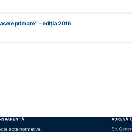
asele primare” – ediția 2016
NSPARENȚĂ
ADRESĂ /
ecte acte normative
Str. Gener