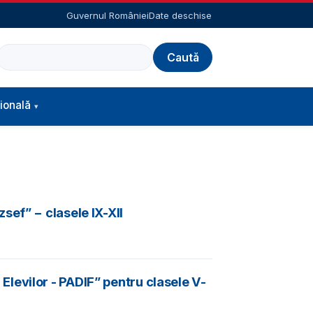
Guvernul României
Date deschise
Caută
ională
sef” − clasele IX-XII
levilor - PADIF” pentru clasele V-