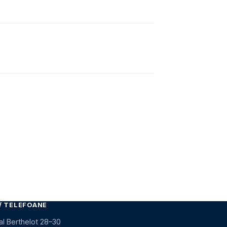
/ TELEFOANE
al Berthelot 28–30