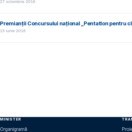
27 octombrie 2016
Premianții Concursului național „Pentatlon pentru cl
15 iunie 2016
MINISTER
TRA
Organigramă
Proi