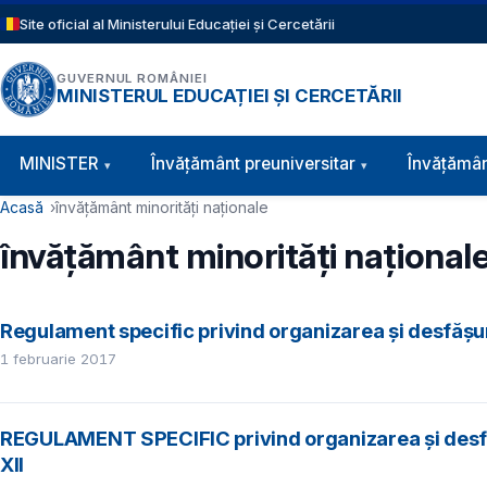
Sari la conținutul principal
Site oficial al Ministerului Educației și Cercetării
GUVERNUL ROMÂNIEI
MINISTERUL EDUCAȚIEI ȘI CERCETĂRII
Navigație principală
MINISTER
Învăţământ preuniversitar
Învățămân
Cale de navigare
Acasă
învățământ minorități naționale
învățământ minorități național
Regulament specific privind organizarea şi desfăşur
1 februarie 2017
REGULAMENT SPECIFIC privind organizarea și desfășu
XII