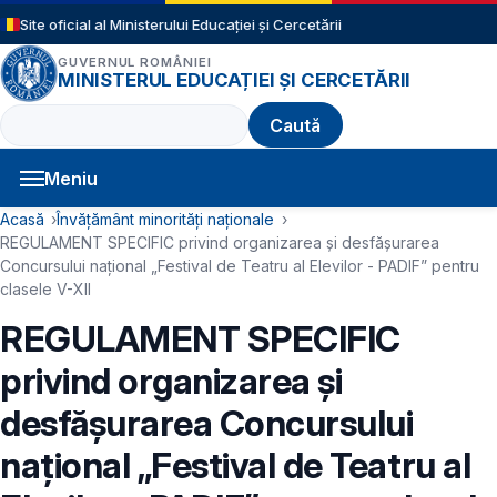
Sari la conținutul principal
Site oficial al Ministerului Educației și Cercetării
GUVERNUL ROMÂNIEI
MINISTERUL EDUCAȚIEI ȘI CERCETĂRII
Caută
Meniu
Navigație principală
Cale de navigare
Acasă
Învățământ minorități naționale
REGULAMENT SPECIFIC privind organizarea și desfășurarea
Concursului național „Festival de Teatru al Elevilor - PADIF” pentru
clasele V-XII
REGULAMENT SPECIFIC
privind organizarea și
desfășurarea Concursului
național „Festival de Teatru al