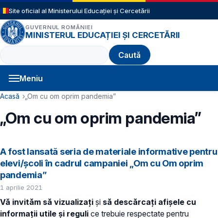
Sari la conținutul principal
Site oficial al Ministerului Educației și Cercetării
GUVERNUL ROMÂNIEI
MINISTERUL EDUCAȚIEI ȘI CERCETĂRII
Caută
Meniu
Navigație principală
Cale de navigare
Acasă
„Om cu om oprim pandemia”
„Om cu om oprim pandemia”
A fost lansată seria de materiale informative pentru
elevi/școli în cadrul campaniei „Om cu Om oprim
pandemia”
1 aprilie 2021
Vă invităm să vizualizați
și
să descărcați afișele
cu
informații utile și reguli
ce trebuie respectate pentru