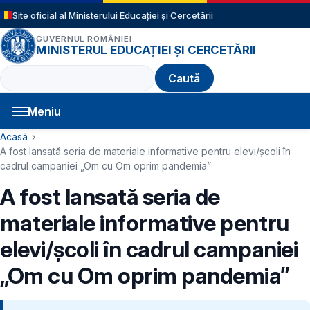
Sari la conținutul principal
Site oficial al Ministerului Educației și Cercetării
GUVERNUL ROMÂNIEI
MINISTERUL EDUCAȚIEI ȘI CERCETĂRII
Caută
Meniu
Navigație principală
Cale de navigare
Acasă
A fost lansată seria de materiale informative pentru elevi/școli în
cadrul campaniei „Om cu Om oprim pandemia”
A fost lansată seria de
materiale informative pentru
elevi/școli în cadrul campaniei
„Om cu Om oprim pandemia”