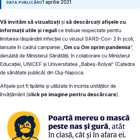
1 aprilie 2021
DATA PUBLICĂRII
Vă invităm să vizualizați
și
să descărcați afișele
cu
informații utile și reguli
ce trebuie respectate pentru
limitarea răspândirii infecției cu virusul SARS-Cov- 2 în școli,
lansate în cadrul campaniei „
Om cu Om oprim pandemia
”,
derulată de Ministerul Sănătății, în colaborare cu Ministerul
Educației, UNICEF și Universitatea „Babeș-Bolyai” (Catedra
de sănătate publică) din Cluj-Napoca.
Afișele pot fi tipărite și utilizate în incinta unităților de
învățământ (
click pe imagine pentru descărcare
).