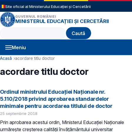
Sari la conținutul principal
Site oficial al Ministerului Educației și Cercetării
GUVERNUL ROMÂNIEI
MINISTERUL EDUCAȚIEI ȘI CERCETĂRII
Caută
Meniu
Navigație principală
Cale de navigare
Acasă
acordare titlu doctor
acordare titlu doctor
Ordinul ministrului Educației Naționale nr.
5.110/2018 privind aprobarea standardelor
minimale pentru acordarea titlului de doctor
25 septembrie 2018
Prin aprobarea acestui ordin, Ministerul Educației Naționale
urmărește creșterea calității învățământului universitar