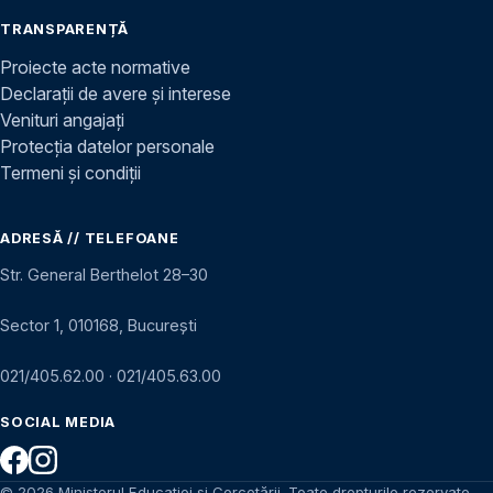
TRANSPARENȚĂ
Proiecte acte normative
Declarații de avere și interese
Venituri angajați
Protecția datelor personale
Termeni și condiții
ADRESĂ // TELEFOANE
Str. General Berthelot 28–30
Sector 1, 010168, București
021/405.62.00
·
021/405.63.00
SOCIAL MEDIA
© 2026 Ministerul Educației și Cercetării. Toate drepturile rezervate.