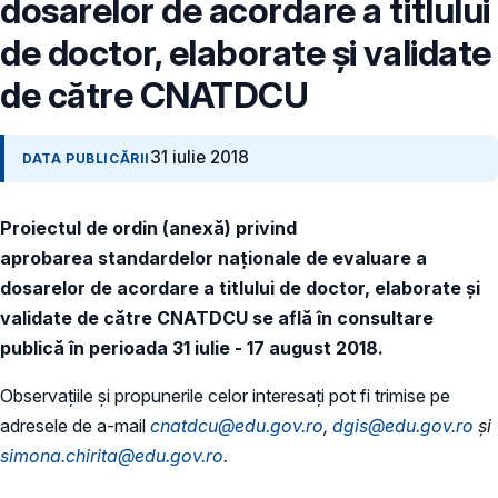
dosarelor de acordare a titlului
de doctor, elaborate și validate
de către CNATDCU
31 iulie 2018
DATA PUBLICĂRII
Proiectul de ordin (anexă) privind
aprobarea standardelor naționale de evaluare a
dosarelor de acordare a titlului de doctor, elaborate și
validate de către CNATDCU se află în consultare
publică în perioada 31 iulie - 17 august 2018.
Observațiile și propunerile celor interesați pot fi trimise pe
adresele de a-mail
cnatdcu@edu.gov.ro
,
dgis@edu.gov.ro
și
simona.chirita@edu.gov.ro
.