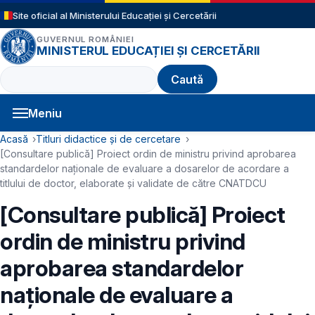
Sari la conținutul principal
Site oficial al Ministerului Educației și Cercetării
GUVERNUL ROMÂNIEI
MINISTERUL EDUCAȚIEI ȘI CERCETĂRII
Caută
Meniu
Navigație principală
Cale de navigare
Acasă
Titluri didactice și de cercetare
[Consultare publică] Proiect ordin de ministru privind aprobarea
standardelor naționale de evaluare a dosarelor de acordare a
titlului de doctor, elaborate și validate de către CNATDCU
[Consultare publică] Proiect
ordin de ministru privind
aprobarea standardelor
naționale de evaluare a