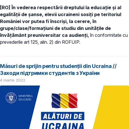
[RO] În vederea respectării dreptului la educație și al
egalității de șanse, elevii ucraineni sosiți pe teritoriul
României vor putea fi înscriși, la cerere, în
grupe/clase/formațiuni de studiu din unitățile de
învățământ preuniversitar ca audienți,
în conformitate cu
prevederile art 125, alin. 2) din ROFUIP.
Măsuri de sprijin pentru studenții din Ucraina //
Заходи підтримки студентів з України
4 martie 2022