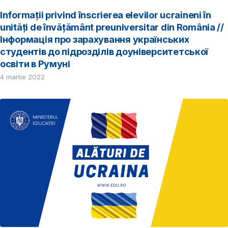
Informații privind înscrierea elevilor ucraineni în
unități de învățământ preuniversitar din România //
Інформація про зарахування українських
студентів до підрозділів доуніверситетської
освіти в Румуні
4 martie 2022
​ ​