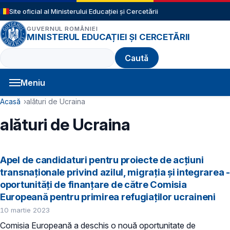
Sari la conținutul principal
Site oficial al Ministerului Educației și Cercetării
GUVERNUL ROMÂNIEI
MINISTERUL EDUCAȚIEI ȘI CERCETĂRII
Caută
Meniu
Navigație principală
Cale de navigare
Acasă
alături de Ucraina
alături de Ucraina
Apel de candidaturi pentru proiecte de acțiuni
transnaționale privind azilul, migrația și integrarea -
oportunități de finanțare de către Comisia
Europeană pentru primirea refugiaților ucraineni
10 martie 2023
Comisia Europeană a deschis o nouă oportunitate de