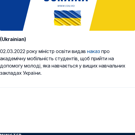
(Ukrainian)
02.03.2022 року міністр освіти видав
наказ
про
академічну мобільність студентів, щоб прийти на
допомогу молоді, яка навчається у вищих навчальних
закладах України.