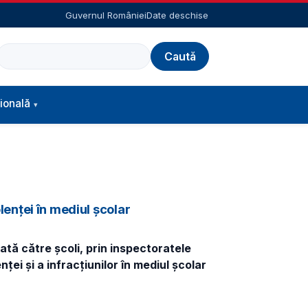
Guvernul României
Date deschise
Caută
ională
olenței în mediul școlar
ată către școli, prin inspectoratele
ei şi a infracțiunilor în mediul şcolar