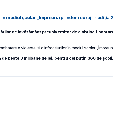
or în mediul școlar „Împreună prindem curaj” - ediția
ităților de învățământ preuniversitar de a obține finanțar
mbatere a violenței și a infracțiunilor în mediul școlar „Împreun
e peste 3 milioane de lei, pentru cel puțin 360 de școli