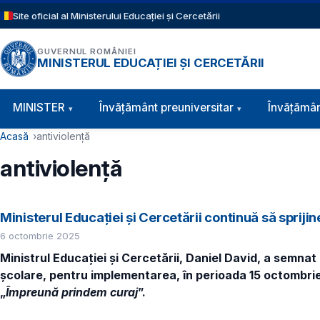
Sari la conținutul principal
Site oficial al Ministerului Educației și Cercetării
GUVERNUL ROMÂNIEI
MINISTERUL EDUCAȚIEI ȘI CERCETĂRII
Navigație principală
MINISTER
Învăţământ preuniversitar
Învățămân
Cale de navigare
Acasă
antiviolență
antiviolență
Ministerul Educației și Cercetării continuă să sprijin
6 octombrie 2025
Ministrul Educației și Cercetării, Daniel David, a semnat 
școlare, pentru implementarea, în perioada 15 octombrie 
„
Împreună prindem curaj
”.