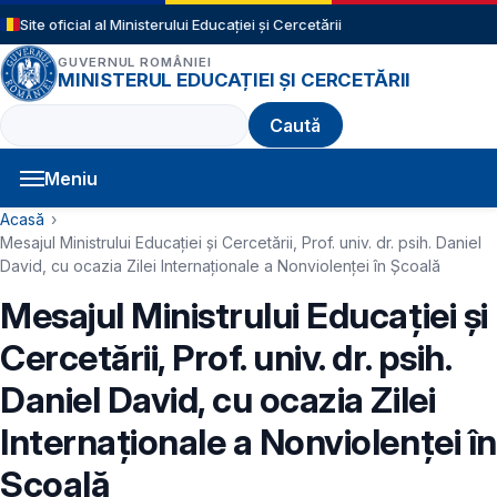
Sari la conținutul principal
Site oficial al Ministerului Educației și Cercetării
GUVERNUL ROMÂNIEI
MINISTERUL EDUCAȚIEI ȘI CERCETĂRII
Caută
Meniu
Navigație principală
Cale de navigare
Acasă
Mesajul Ministrului Educației și Cercetării, Prof. univ. dr. psih. Daniel
David, cu ocazia Zilei Internaționale a Nonviolenței în Școală
Mesajul Ministrului Educației și
Cercetării, Prof. univ. dr. psih.
Daniel David, cu ocazia Zilei
Internaționale a Nonviolenței în
Școală