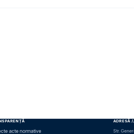
NSPARENȚĂ
ADRESĂ /
ecte acte normative
Str. Gener