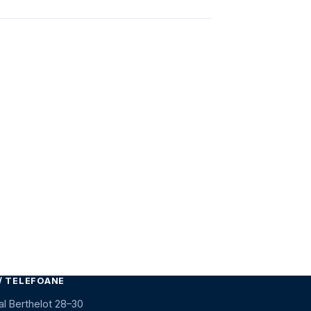
/ TELEFOANE
al Berthelot 28–30