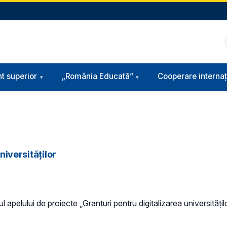
t superior
„România Educată”
Cooperare internaț
niversităților
l apelului de proiecte „Granturi pentru digitalizarea universități