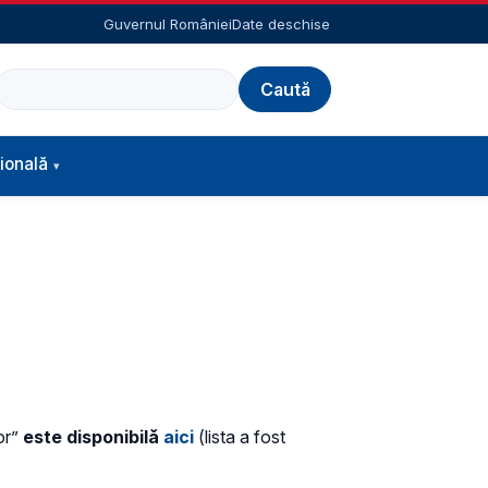
Guvernul României
Date deschise
Caută
ională
lor”
este disponibilă
aici
(lista a fost