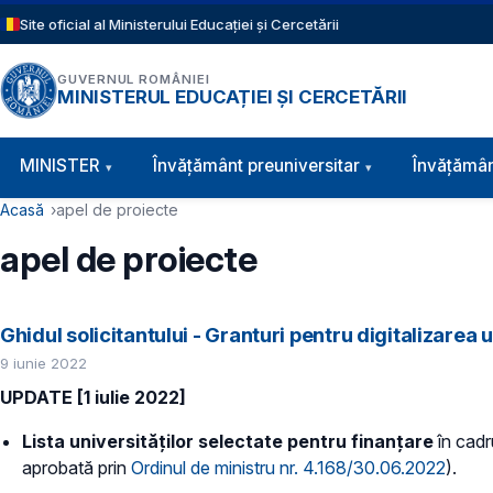
Sari la conținutul principal
Site oficial al Ministerului Educației și Cercetării
GUVERNUL ROMÂNIEI
MINISTERUL EDUCAȚIEI ȘI CERCETĂRII
Navigație principală
MINISTER
Învăţământ preuniversitar
Învățămân
Cale de navigare
Acasă
apel de proiecte
apel de proiecte
Ghidul solicitantului - Granturi pentru digitalizarea u
9 iunie 2022
UPDATE [1 iulie 2022]
Lista universităților selectate pentru finanțare
în cadru
aprobată prin
Ordinul de ministru nr. 4.168/30.06.2022
).