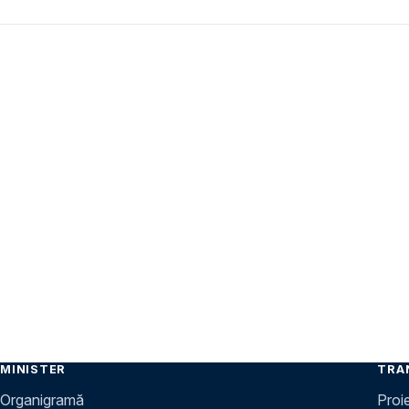
MINISTER
TRA
Organigramă
Proi