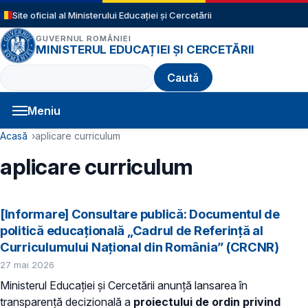
Sari la conținutul principal
Site oficial al Ministerului Educației și Cercetării
GUVERNUL ROMÂNIEI
MINISTERUL EDUCAȚIEI ȘI CERCETĂRII
Caută
Meniu
Navigație principală
Cale de navigare
Acasă
aplicare curriculum
aplicare curriculum
[Informare] Consultare publică: Documentul de
politică educațională „Cadrul de Referință al
Curriculumului Național din România” (CRCNR)
27 mai 2026
Ministerul Educației și Cercetării anunță lansarea în
transparență decizională a
proiectului de ordin privind