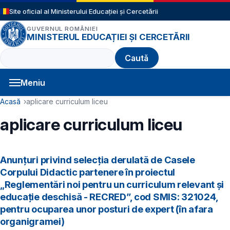
Sari la conținutul principal
Site oficial al Ministerului Educației și Cercetării
GUVERNUL ROMÂNIEI
MINISTERUL EDUCAȚIEI ȘI CERCETĂRII
Caută
Meniu
Navigație principală
Cale de navigare
Acasă
aplicare curriculum liceu
aplicare curriculum liceu
Anunțuri privind selecția derulată de Casele
Corpului Didactic partenere în proiectul
„Reglementări noi pentru un curriculum relevant și
educație deschisă - RECRED”, cod SMIS: 321024,
pentru ocuparea unor posturi de expert (în afara
organigramei)