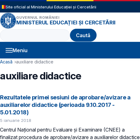
Sari la conținutul principal
Site oficial al Ministerului Educației și Cercetării
GUVERNUL ROMÂNIEI
MINISTERUL EDUCAȚIEI ȘI CERCETĂRII
Caută
Meniu
Navigație principală
Cale de navigare
Acasă
auxiliare didactice
auxiliare didactice
Rezultatele primei sesiuni de aprobare/avizare a
auxiliarelor didactice (perioada 9.10.2017 -
5.01.2018)
5 ianuarie 2018
Centrul Național pentru Evaluare și Examinare (CNEE) a
finalizat procedura de aprobare/avizare a auxiliarelor didactice