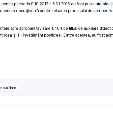
ce pentru perioada 9.10.2017 - 5.01.2018 au fost publicate
aici
și
i procedura operaţională pentru reluarea procesului de aprobare/a
tate spre aprobare/avizare 1.464 de titluri de auxiliare didact
ceal și 1 - învățământ postliceal. Dintre acestea, au fost admise 
e auxiliare