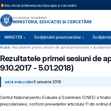
Sari la conținutul principal
Site oficial al Ministerului Educației și Cercetării
GUVERNUL ROMÂNIEI
MINISTERUL EDUCAȚIEI ȘI CERCETĂRII
Navigație principală
MINISTER
Învăţământ preuniversitar
Învățămân
Cale de navigare
Acasă
Rezultatele primei sesiuni de aprobare/avizare a auxiliarelor
Rezultatele primei sesiuni de a
9.10.2017 - 5.01.2018)
5 ianuarie 2018
DATA PUBLICĂRII
Centrul Național pentru Evaluare și Examinare (CNEE) a finalizat
preșcolari/elevi, conform prevederilor articolului 11 din ordinul