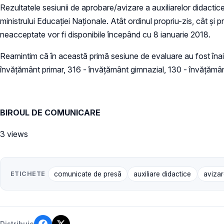
Rezultatele sesiunii de aprobare/avizare a auxiliarelor didacti
ministrului Educaţiei Naţionale. Atât ordinul propriu-zis, cât ş
neacceptate vor fi disponibile începând cu 8 ianuarie 2018.
Reamintim că în această primă sesiune de evaluare au fost înain
învățământ primar, 316 - învățământ gimnazial, 130 - învățământ li
BIROUL DE COMUNICARE
3 views
ETICHETE
comunicate de presă
auxiliare didactice
avizar