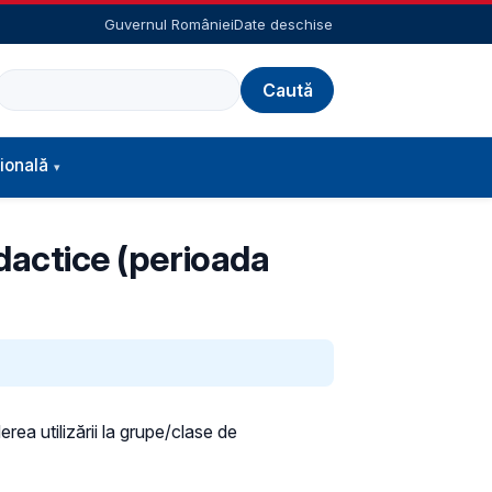
Guvernul României
Date deschise
Caută
ională
idactice (perioada
ea utilizării la grupe/clase de