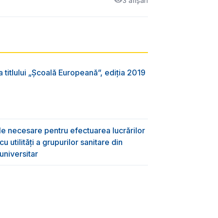
3 afișări
 titlului „Şcoală Europeană”, ediția 2019
ile necesare pentru efectuarea lucrărilor
 utilități a grupurilor sanitare din
universitar