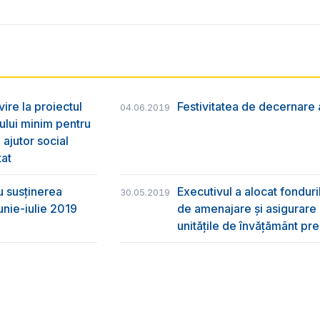
vire la proiectul
Festivitatea de decernare a
04.06.2019
ului minim pentru
 ajutor social
tat
u susţinerea
Executivul a alocat fondur
30.05.2019
unie-iulie 2019
de amenajare și asigurare cu
unitățile de învățământ pre