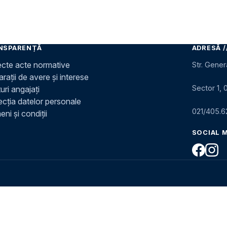
NSPARENȚĂ
ADRESĂ /
ecte acte normative
Str. Gener
rații de avere și interese
Sector 1, 
uri angajați
ecția datelor personale
021/405.6
ni și condiții
SOCIAL 