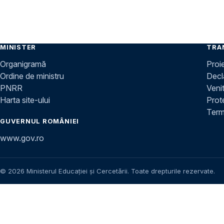
MINISTER
TRA
Organigramă
Proi
Ordine de ministru
Decla
PNRR
Venit
Harta site-ului
Prot
Terme
GUVERNUL ROMÂNIEI
www.gov.ro
© 2026 Ministerul Educației și Cercetării. Toate drepturile rezervate.