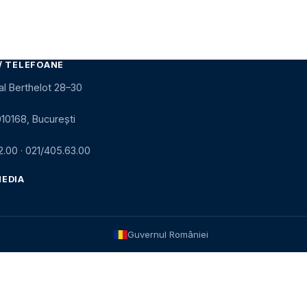
/ TELEFOANE
al Berthelot 28–30
010168, București
2.00
·
021/405.63.00
MEDIA
Guvernul României