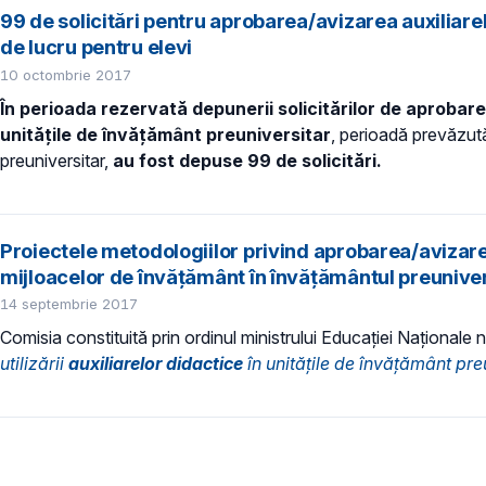
99 de solicitări pentru aprobarea/avizarea auxiliarel
de lucru pentru elevi
10 octombrie 2017
În perioada rezervată depunerii solicitărilor de aprobare/
unitățile de învățământ preuniversitar
, perioadă prevăzută
preuniversitar,
a
u fost depuse 99 de solicitări.
Proiectele metodologiilor privind aprobarea/avizarea
mijloacelor de învățământ în învățământul preuniver
14 septembrie 2017
Comisia constituită prin ordinul ministrului Educației Naționale 
utilizării
auxiliarelor didactice
în unitățile de învățământ pre