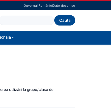
Guvernul României
Date deschise
Caută
ională
ea utilizării la grupe/clase de