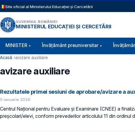
Sari la conținutul principal
Site oficial al Ministerului Educației și Cercetării
GUVERNUL ROMÂNIEI
MINISTERUL EDUCAȚIEI ȘI CERCETĂRII
Navigație principală
MINISTER
Învăţământ preuniversitar
Învățămân
Cale de navigare
Acasă
avizare auxiliare
avizare auxiliare
Rezultatele primei sesiuni de aprobare/avizare a aux
5 ianuarie 2018
Centrul Național pentru Evaluare și Examinare (CNEE) a finalizat
preșcolari/elevi, conform prevederilor articolului 11 din ordinul