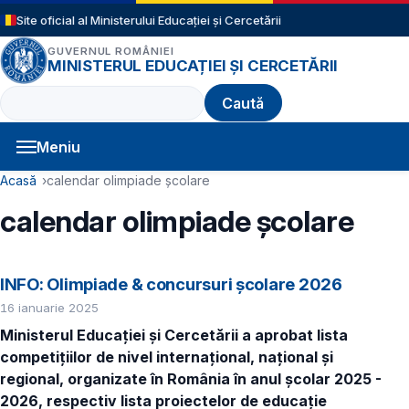
Sari la conținutul principal
Site oficial al Ministerului Educației și Cercetării
GUVERNUL ROMÂNIEI
MINISTERUL EDUCAȚIEI ȘI CERCETĂRII
Caută
Meniu
Navigație principală
Cale de navigare
Acasă
calendar olimpiade școlare
calendar olimpiade școlare
INFO: Olimpiade & concursuri școlare 2026
16 ianuarie 2025
Ministerul Educației și Cercetării a aprobat lista
competițiilor de nivel internațional, național și
regional, organizate în România în anul școlar 2025 -
2026, respectiv lista proiectelor de educație