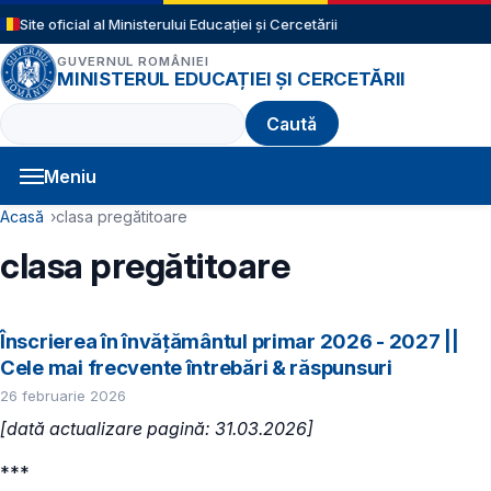
Sari la conținutul principal
Site oficial al Ministerului Educației și Cercetării
GUVERNUL ROMÂNIEI
MINISTERUL EDUCAȚIEI ȘI CERCETĂRII
Caută
Meniu
Navigație principală
Cale de navigare
Acasă
clasa pregătitoare
clasa pregătitoare
Înscrierea în învățământul primar 2026 - 2027 ||
Cele mai frecvente întrebări & răspunsuri
26 februarie 2026
[dată actualizare pagină: 31.03.2026]
***