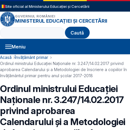
Sari la conținutul principal
Site oficial al Ministerului Educației și Cercetării
GUVERNUL ROMÂNIEI
MINISTERUL EDUCAȚIEI ȘI CERCETĂRII
Caută
Meniu
Navigație principală
Cale de navigare
Acasă
Învățământ primar
Ordinul ministrului Educației Naționale nr. 3.247/14.02.2017 privind
aprobarea Calendarului și a Metodologiei de înscriere a copiilor în
învățământul primar pentru anul școlar 2017-2018
Ordinul ministrului Educației
Naționale nr. 3.247/14.02.2017
privind aprobarea
Calendarului și a Metodologiei