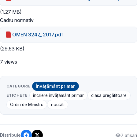
(1.27 MB)
Cadru normativ
OMEN 3247_ 2017.pdf
(29.53 KB)
7 views
CATEGORIE
Învățământ primar
ETICHETE
încriere învățământ primar
clasa pregătitoare
Ordin de Ministru
noutăți
7 afișări
Distribuie