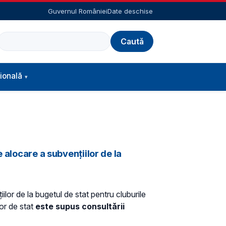
Guvernul României
Date deschise
Caută
ională
 alocare a subvențiilor de la
lor de la bugetul de stat pentru cluburile
or de stat
este supus consultării