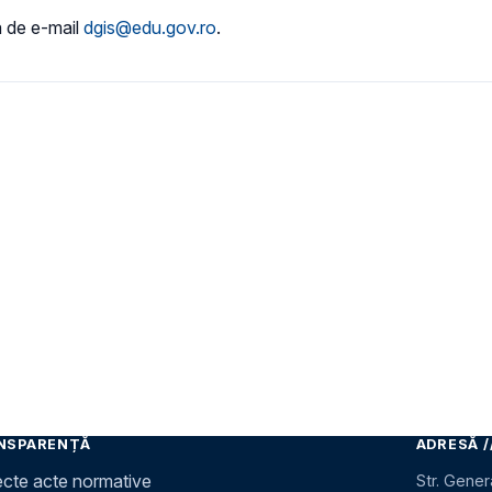
a de e-mail
dgis@edu.gov.ro
.
NSPARENȚĂ
ADRESĂ /
ecte acte normative
Str. Gener