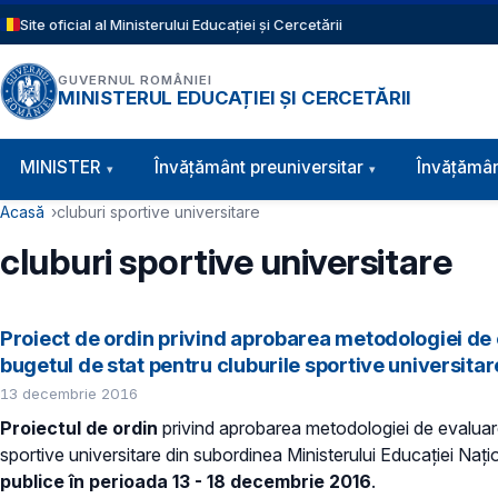
Sari la conținutul principal
Site oficial al Ministerului Educației și Cercetării
GUVERNUL ROMÂNIEI
MINISTERUL EDUCAȚIEI ȘI CERCETĂRII
Navigație principală
MINISTER
Învăţământ preuniversitar
Învățămân
Cale de navigare
Acasă
cluburi sportive universitare
cluburi sportive universitare
Proiect de ordin privind aprobarea metodologiei de e
bugetul de stat pentru cluburile sportive universita
13 decembrie 2016
Proiectul de ordin
privind aprobarea metodologiei de evaluare a
sportive universitare din subordinea Ministerului Educației Naționa
publice în perioada 13 - 18 decembrie 2016
.