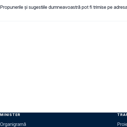
Propunerile și sugestiile dumneavoastră pot fi trimise pe adres
MINISTER
TRA
Organigramă
Proi