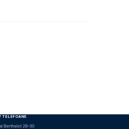
/ TELEFOANE
al Berthelot 28–30