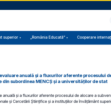
t superior
„România Educată”
Cooperare internaț
valuare anuală și a fluxurilor aferente procesului de
re din subordinea MENCȘ și a universităților de stat
nuală și a fluxurilor aferente procesului de alocare a subvenții
le și Cercetării Științifice și a instituțiilor de învățământ superi