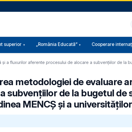
t superior
„România Educată”
Cooperare internaț
i a fluxurilor aferente procesului de alocare a subvențiilor de la bu
rea metodologiei de evaluare anu
a subvențiilor de la bugetul de 
dinea MENCȘ și a universităților