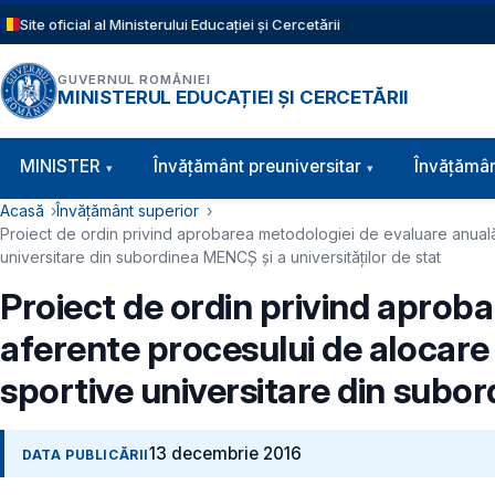
Sari la conținutul principal
Site oficial al Ministerului Educației și Cercetării
GUVERNUL ROMÂNIEI
MINISTERUL EDUCAȚIEI ȘI CERCETĂRII
Navigație principală
MINISTER
Învăţământ preuniversitar
Învățămân
Cale de navigare
Acasă
Învățământ superior
Proiect de ordin privind aprobarea metodologiei de evaluare anuală ș
universitare din subordinea MENCȘ și a universităților de stat
Proiect de ordin privind aproba
aferente procesului de alocare 
sportive universitare din subor
13 decembrie 2016
DATA PUBLICĂRII