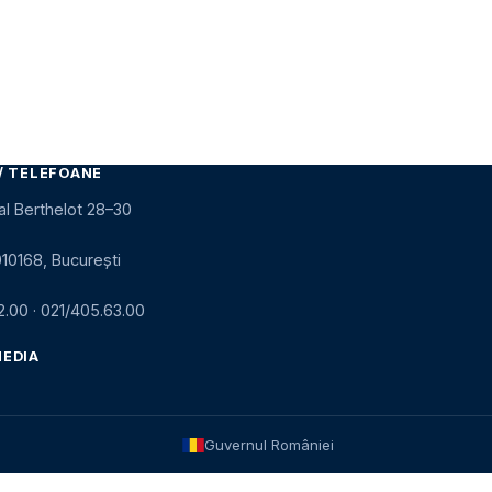
/ TELEFOANE
al Berthelot 28–30
010168, București
2.00
·
021/405.63.00
MEDIA
Guvernul României