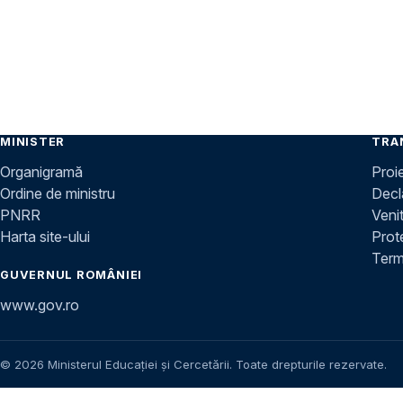
MINISTER
TRA
Organigramă
Proi
Ordine de ministru
Decla
PNRR
Venit
Harta site-ului
Prot
Terme
GUVERNUL ROMÂNIEI
www.gov.ro
© 2026 Ministerul Educației și Cercetării. Toate drepturile rezervate.