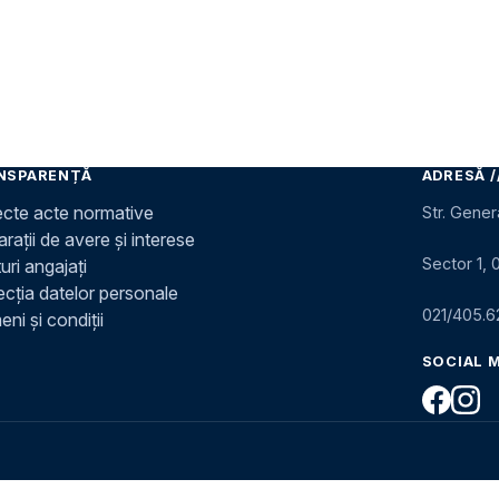
NSPARENȚĂ
ADRESĂ /
ecte acte normative
Str. Gener
rații de avere și interese
Sector 1, 
uri angajați
ecția datelor personale
021/405.6
ni și condiții
SOCIAL 