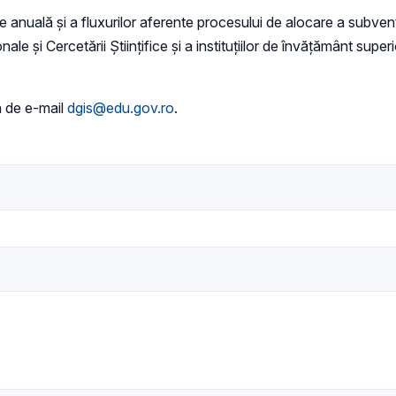
nuală și a fluxurilor aferente procesului de alocare a subvenții
le și Cercetării Științifice și a instituțiilor de învățământ superi
a de e-mail
dgis@edu.gov.ro
.