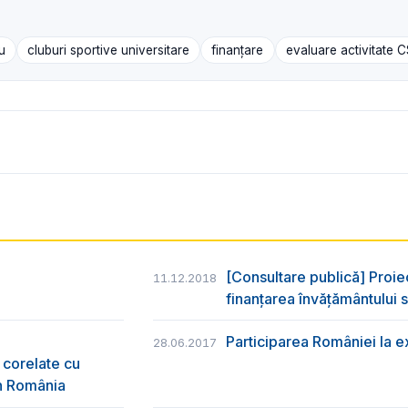
u
cluburi sportive universitare
finanțare
evaluare activitate 
[Consultare publică] Proie
11.12.2018
finanțarea învățământului s
Participarea României la e
28.06.2017
 corelate cu
în România