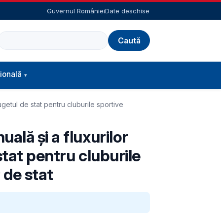
Guvernul României
Date deschise
Caută
ională
getul de stat pentru cluburile sportive
ală și a fluxurilor
stat pentru cluburile
 de stat