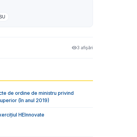
CSU
3 afișări
cte de ordine de ministru privind
uperior (în anul 2019)
xercițiul HEInnovate