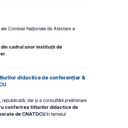
e ale Comisiei Naţionale de Atestare a
in cadrul unor instituții de
ter
.
lurilor didactice de conferențiar &
DCU
 republicată, dar și a consultării preliminare
 conferirea titlurilor didactice de
borate de CNATDCU
în temeiul