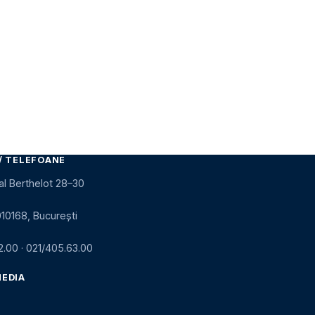
/ TELEFOANE
al Berthelot 28–30
010168, București
2.00
·
021/405.63.00
MEDIA