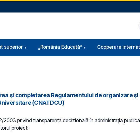
t superior
„România Educată”
Cooperare internaț
area și completarea Regulamentului de organizare și
or Universitare (CNATDCU)
 52/2003 privind transparenţa decizională în administraţia publică,
torul proiect: