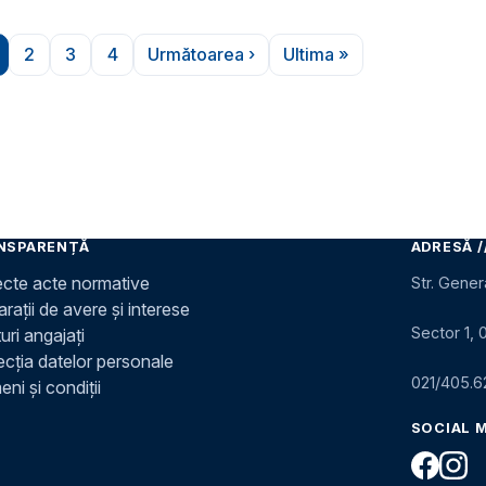
2
3
4
Următoarea ›
Ultima »
agina
Pagina
Pagina
Pagina
Pagina următoare
Ultima pagină
NSPARENȚĂ
ADRESĂ /
ecte acte normative
Str. Gener
rații de avere și interese
Sector 1, 
uri angajați
ecția datelor personale
021/405.6
ni și condiții
SOCIAL 