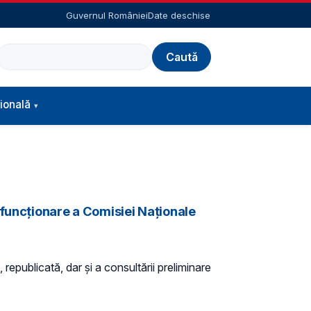
Guvernul României
Date deschise
Caută
ională
 funcționare a Comisiei Naționale
 republicată, dar și a consultării preliminare