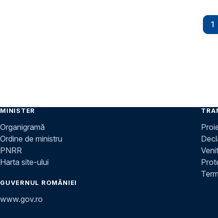
Paginare
1
P
MINISTER
TRA
Organigramă
Proi
Ordine de ministru
Decla
PNRR
Venit
Harta site-ului
Prot
Terme
GUVERNUL ROMÂNIEI
www.gov.ro