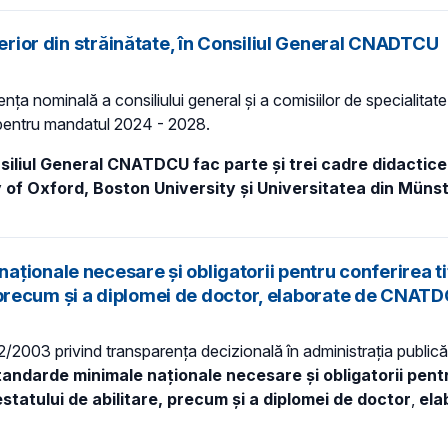
perior din străinătate, în Consiliul General CNADTCU
nţa nominală a consiliului general şi a comisiilor de specialitat
) pentru mandatul 2024 - 2028.
siliul General CNATDCU fac parte și trei cadre didactice d
y of Oxford, Boston University și Universitatea din Müns
ionale necesare și obligatorii pentru conferirea tit
re, precum și a diplomei de doctor, elaborate de CNAT
 52/2003 privind transparenţa decizională în administraţia publică,
andarde minimale naționale necesare și obligatorii pentru
statului de abilitare, precum și a diplomei de doctor
,
ela