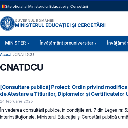
Sari la conținutul principal
Site oficial al Ministerului Educației și Cercetării
GUVERNUL ROMÂNIEI
MINISTERUL EDUCAȚIEI ȘI CERCETĂRII
Navigație principală
MINISTER
Învăţământ preuniversitar
Învățămân
Cale de navigare
Acasă
CNATDCU
CNATDCU
[Consultare publică] Proiect: Ordin privind modific
de Atestare a Titlurilor, Diplomelor și Certificatel
14 februarie 2025
În vederea consultării publice, în condiţiile art. 7 din Legea nr.
interinstituționale, Ministerul Educaţiei și Cercetării publică urmă