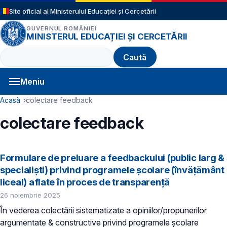
Sari la conținutul principal
Site oficial al Ministerului Educației și Cercetării
GUVERNUL ROMÂNIEI
MINISTERUL EDUCAȚIEI ȘI CERCETĂRII
Caută
Meniu
Navigație principală
Cale de navigare
Acasă
colectare feedback
colectare feedback
Formulare de preluare a feedbackului (public larg &
specialiști) privind programele școlare (învățământ
liceal) aflate în proces de transparență
26 noiembrie 2025
În vederea colectării sistematizate a opiniilor/propunerilor
argumentate & constructive privind programele școlare