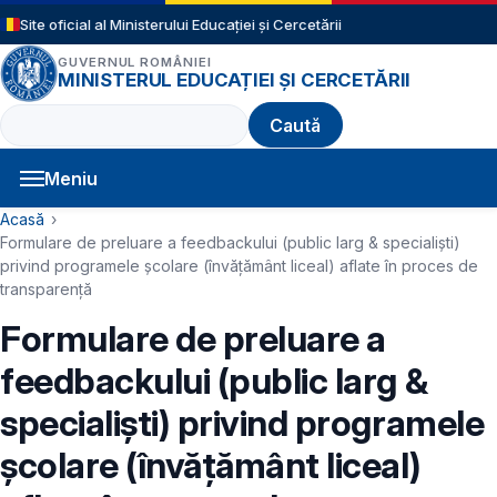
Sari la conținutul principal
Site oficial al Ministerului Educației și Cercetării
GUVERNUL ROMÂNIEI
MINISTERUL EDUCAȚIEI ȘI CERCETĂRII
Caută
Meniu
Navigație principală
Cale de navigare
Acasă
Formulare de preluare a feedbackului (public larg & specialiști)
privind programele școlare (învățământ liceal) aflate în proces de
transparență
Formulare de preluare a
feedbackului (public larg &
specialiști) privind programele
școlare (învățământ liceal)