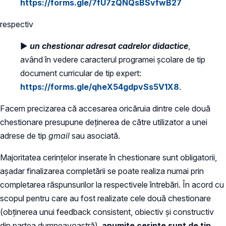
https://forms.gle/7fU7zQNQsBSvfwB27
respectiv
►
un chestionar adresat cadrelor didactice
,
având în vedere caracterul programei școlare de tip
document curricular de tip expert:
https://forms.gle/qheX54gdpvSs5V1X8
.
Facem precizarea că accesarea oricăruia dintre cele două
chestionare presupune deținerea de către utilizator a unei
adrese de tip
gmail
sau asociată.
Majoritatea cerințelor inserate în chestionare sunt obligatorii,
așadar finalizarea completării se poate realiza numai prin
completarea răspunsurilor la respectivele întrebări. În acord cu
scopul pentru care au fost realizate cele două chestionare
(obținerea unui feedback consistent, obiectiv și constructiv
din partea dumneavoastră),
anumite cerințe sunt de tip