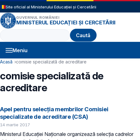
Sari la conținutul principal
Site oficial al Ministerului Educației și Cercetării
GUVERNUL ROMÂNIEI
MINISTERUL EDUCAȚIEI ȘI CERCETĂRII
Caută
Meniu
Navigație principală
Cale de navigare
Acasă
comisie specializată de acreditare
comisie specializată de
acreditare
Apel pentru selecția membrilor Comisiei
specializate de acreditare (CSA)
14 martie 2017
Ministerul Educației Naționale organizează selecția cadrelor