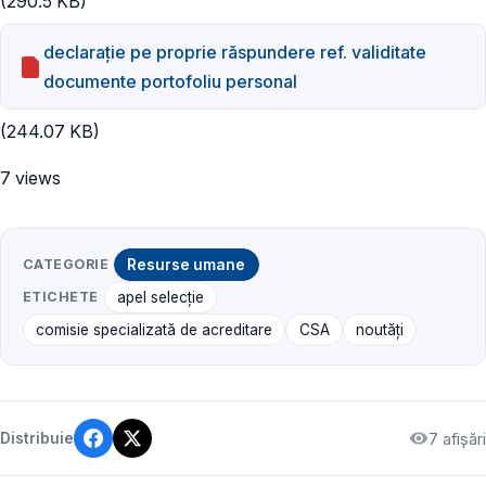
(290.5 KB)
declarație pe proprie răspundere ref. validitate
documente portofoliu personal
(244.07 KB)
7 views
CATEGORIE
Resurse umane
ETICHETE
apel selecție
comisie specializată de acreditare
CSA
noutăți
7 afișări
Distribuie