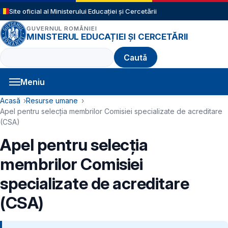
Sari la conținutul principal
Site oficial al Ministerului Educației și Cercetării
GUVERNUL ROMÂNIEI
MINISTERUL EDUCAȚIEI ȘI CERCETĂRII
Caută
Meniu
Navigație principală
Cale de navigare
Acasă
Resurse umane
Apel pentru selecția membrilor Comisiei specializate de acreditare
(CSA)
Apel pentru selecția
membrilor Comisiei
specializate de acreditare
(CSA)