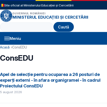
Sari la conținutul principal
Site oficial al Ministerului Educației și Cercetării
GUVERNUL ROMÂNIEI
MINISTERUL EDUCAȚIEI ȘI CERCETĂRII
Caută
Meniu
Navigație principală
Cale de navigare
Acasă
ConsEDU
ConsEDU
Apel de selecție pentru ocuparea a 26 posturi de
experți externi - în afara organigramei - în cadrul
Proiectului ConsEDU
5 august 2026