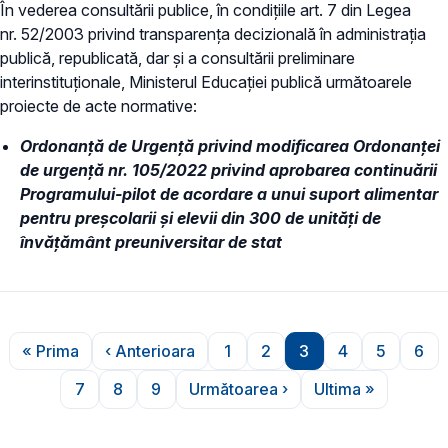
În vederea consultării publice, în condiţiile art. 7 din Legea
nr. 52/2003 privind transparenţa decizională în administraţia
publică, republicată, dar și a consultării preliminare
interinstituționale, Ministerul Educaţiei publică următoarele
proiecte de acte normative:
Ordonanță de Urgență privind modificarea Ordonanței
de urgență nr. 105/2022 privind aprobarea continuării
Programului-pilot de acordare a unui suport alimentar
pentru preşcolarii şi elevii din 300 de unităţi de
învăţământ preuniversitar de stat
Paginare
« Prima
‹ Anterioara
1
2
3
4
5
6
Prima pagină
Pagina anterioară
Pagina
Pagina
Pagina
Pagina
Pagina
Pag
7
8
9
Următoarea ›
Ultima »
Pagina
Pagina
Pagina
Pagina următoare
Ultima pagină