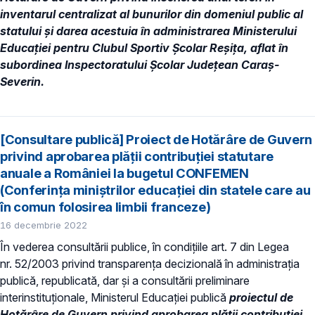
inventarul centralizat al bunurilor din domeniul public al
statului și darea acestuia în administrarea Ministerului
Educației pentru Clubul Sportiv Școlar Reșița, aflat în
subordinea Inspectoratului Școlar Județean Caraş-
Severin.
[Consultare publică] Proiect de Hotărâre de Guvern
privind aprobarea plății contribuției statutare
anuale a României la bugetul CONFEMEN
(Conferința miniștrilor educației din statele care au
în comun folosirea limbii franceze)
16 decembrie 2022
În vederea consultării publice, în condiţiile art. 7 din Legea
nr. 52/2003 privind transparenţa decizională în administraţia
publică, republicată, dar și a consultării preliminare
interinstituționale, Ministerul Educaţiei publică
proiectul de
Hotărâre de Guvern privind aprobarea plății contribuției