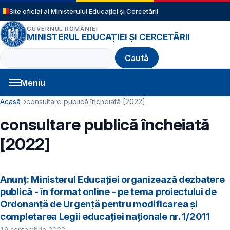
Sari la conținutul principal
Site oficial al Ministerului Educației și Cercetării
GUVERNUL ROMÂNIEI
MINISTERUL EDUCAȚIEI ȘI CERCETĂRII
Caută
Meniu
Navigație principală
Cale de navigare
Acasă
consultare publică încheiată [2022]
consultare publică încheiată
[2022]
Anunț: Ministerul Educației organizează dezbatere
publică - în format online - pe tema proiectului de
Ordonanță de Urgență pentru modificarea și
completarea Legii educaţiei naţionale nr. 1/2011
19 septembrie 2022