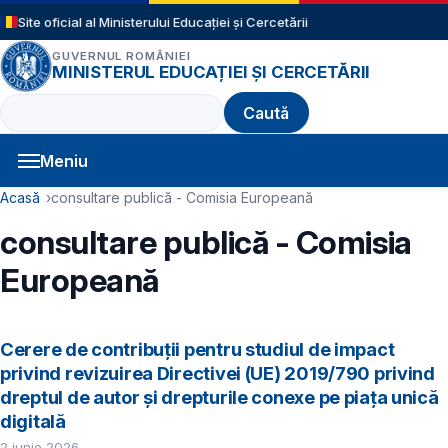
Sari la conținutul principal
Site oficial al Ministerului Educației și Cercetării
GUVERNUL ROMÂNIEI
MINISTERUL EDUCAȚIEI ȘI CERCETĂRII
Caută
Meniu
Navigație principală
Cale de navigare
Acasă
consultare publică - Comisia Europeană
consultare publică - Comisia
Europeană
Cerere de contribuții pentru studiul de impact
privind revizuirea Directivei (UE) 2019/790 privind
dreptul de autor și drepturile conexe pe piața unică
digitală
2 iunie 2026