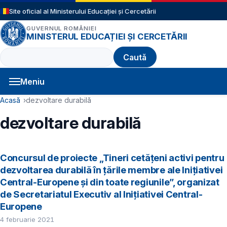
Sari la conținutul principal
Site oficial al Ministerului Educației și Cercetării
GUVERNUL ROMÂNIEI
MINISTERUL EDUCAȚIEI ȘI CERCETĂRII
Caută
Meniu
Navigație principală
Cale de navigare
Acasă
dezvoltare durabilă
dezvoltare durabilă
Concursul de proiecte „Tineri cetățeni activi pentru
dezvoltarea durabilă în țările membre ale Inițiativei
Central-Europene și din toate regiunile”, organizat
de Secretariatul Executiv al Inițiativei Central-
Europene
4 februarie 2021