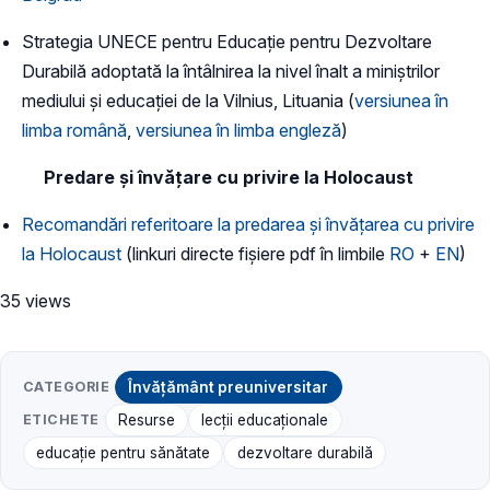
Strategia UNECE pentru Educaţie pentru Dezvoltare
Durabilă adoptată la întâlnirea la nivel înalt a miniştrilor
mediului şi educaţiei de la Vilnius, Lituania (
versiunea în
limba română
,
versiunea în limba engleză
)
Predare și învățare cu privire la Holocaust
Recomandări referitoare la predarea și învățarea cu privire
la Holocaust
(linkuri directe fișiere pdf în limbile
RO
+
EN
)
35 views
CATEGORIE
Învățământ preuniversitar
ETICHETE
Resurse
lecții educaționale
educație pentru sănătate
dezvoltare durabilă