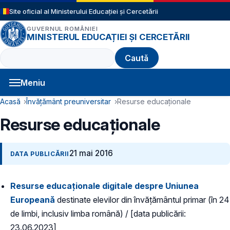
Sari la conținutul principal
Site oficial al Ministerului Educației și Cercetării
GUVERNUL ROMÂNIEI
MINISTERUL EDUCAȚIEI ȘI CERCETĂRII
Caută
Meniu
Navigație principală
Cale de navigare
Acasă
Învățământ preuniversitar
Resurse educaționale
Resurse educaționale
21 mai 2016
DATA PUBLICĂRII
Resurse educaționale digitale despre Uniunea
Europeană
destinate elevilor din învățământul primar (în 24
de limbi, inclusiv limba română) / [data publicării:
23.06.2023]