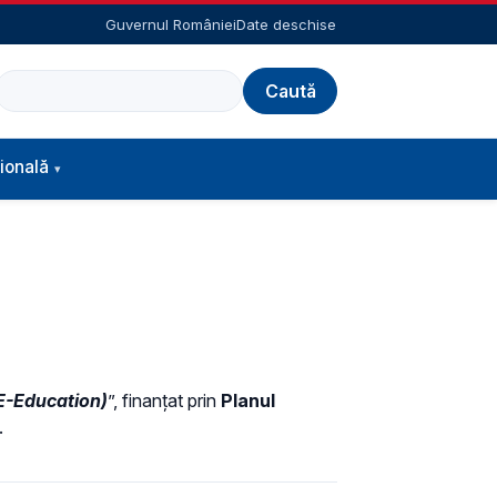
Guvernul României
Date deschise
Caută
ională
E-Education)
”, finanțat prin
Planul
.