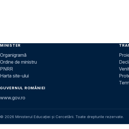
MINISTER
TRA
Organigramă
Proi
Ordine de ministru
Decla
PNRR
Venit
Harta site-ului
Prot
Terme
GUVERNUL ROMÂNIEI
www.gov.ro
© 2026 Ministerul Educației și Cercetării. Toate drepturile rezervate.