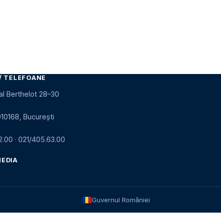
/ TELEFOANE
al Berthelot 28–30
010168, București
2.00
·
021/405.63.00
MEDIA
Guvernul României