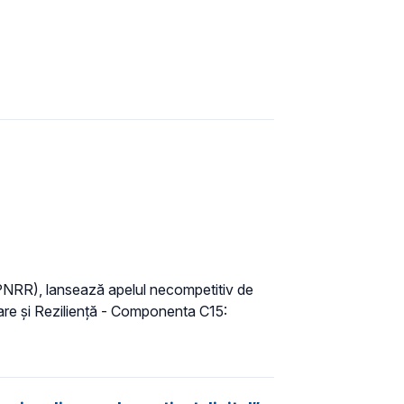
ă (PNRR), lansează apelul necompetitiv de
sare și Reziliență - Componenta C15: