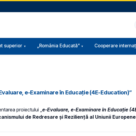
t superior
„România Educată”
Cooperare internaț
-Evaluare, e-Examinare în Educație (4E-Education)”
entarea proiectului „
e-Evaluare, e-Examinare în Educație (4
anismului de Redresare și Reziliență al Uniunii Europene