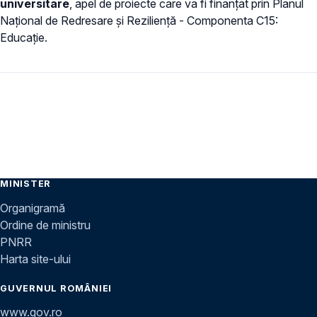
universitare
, apel de proiecte care va fi finanțat prin Planul
Național de Redresare și Reziliență - Componenta C15:
Educație.
MINISTER
Organigramă
Ordine de ministru
PNRR
Harta site-ului
GUVERNUL ROMÂNIEI
www.gov.ro