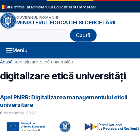
Sari la conținutul principal
Site oficial al Ministerului Educației și Cercetării
GUVERNUL ROMÂNIEI
MINISTERUL EDUCAȚIEI ȘI CERCETĂRII
Caută
Meniu
Navigație principală
Cale de navigare
Acasă
digitalizare etică universități
digitalizare etică universități
Apel PNRR: Digitalizarea managementului eticii
universitare
6 decembrie 2022