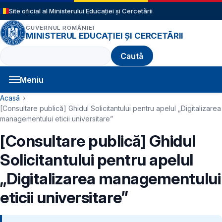
Sari la conținutul principal
Site oficial al Ministerului Educației și Cercetării
GUVERNUL ROMÂNIEI
MINISTERUL EDUCAȚIEI ȘI CERCETĂRII
Caută
Meniu
Navigație principală
Cale de navigare
Acasă
[Consultare publică] Ghidul Solicitantului pentru apelul „Digitalizarea
managementului eticii universitare”
[Consultare publică] Ghidul
Solicitantului pentru apelul
„Digitalizarea managementului
eticii universitare”