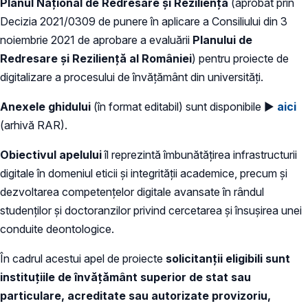
Planul Național de Redresare și Reziliență
(aprobat prin
Decizia 2021/0309 de punere în aplicare a Consiliului din 3
noiembrie 2021 de aprobare a evaluării
Planului de
Redresare și Reziliență al României
) pentru proiecte de
digitalizare a procesului de învățământ din universități.
Anexele ghidului
(în format editabil) sunt disponibile ►
aici
(arhivă RAR).
Obiectivul apelului
îl reprezintă îmbunătățirea infrastructurii
digitale în domeniul eticii și integrității academice, precum și
dezvoltarea competențelor digitale avansate în rândul
studenților și doctoranzilor privind cercetarea și însușirea unei
conduite deontologice.
În cadrul acestui apel de proiecte
solicitanții eligibili sunt
instituțiile de învățământ superior de stat sau
particulare, acreditate sau autorizate provizoriu,