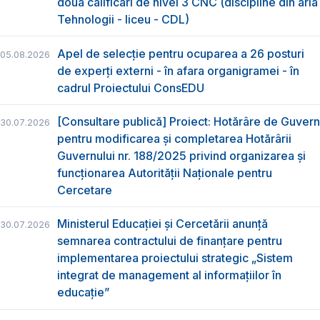
două calificări de nivel 3 CNC (discipline din aria
Tehnologii - liceu - CDL)
Apel de selecție pentru ocuparea a 26 posturi
05.08.2026
de experți externi - în afara organigramei - în
cadrul Proiectului ConsEDU
[Consultare publică] Proiect: Hotărâre de Guvern
30.07.2026
pentru modificarea și completarea Hotărârii
Guvernului nr. 188/2025 privind organizarea şi
funcţionarea Autorităţii Naţionale pentru
Cercetare
Ministerul Educației și Cercetării anunță
30.07.2026
semnarea contractului de finanțare pentru
implementarea proiectului strategic „Sistem
integrat de management al informațiilor în
educație”