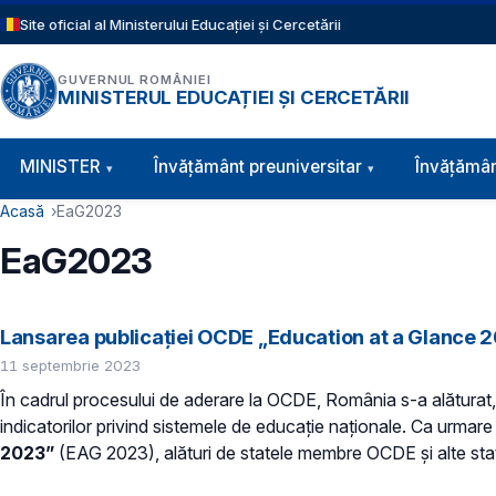
Sari la conținutul principal
Site oficial al Ministerului Educației și Cercetării
GUVERNUL ROMÂNIEI
MINISTERUL EDUCAȚIEI ȘI CERCETĂRII
Navigație principală
MINISTER
Învăţământ preuniversitar
Învățămân
Cale de navigare
Acasă
EaG2023
EaG2023
Lansarea publicației OCDE „Education at a Glance 
11 septembrie 2023
În cadrul procesului de aderare la OCDE, România s-a alăturat
indicatorilor privind sistemele de educație naționale. Ca urmare 
2023”
(EAG 2023), alături de statele membre OCDE și alte st