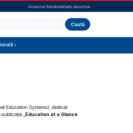
Guvernul României
Date deschise
Caută
ională
onal Education Systems), dedicat
 publicația „
Education at a Glance