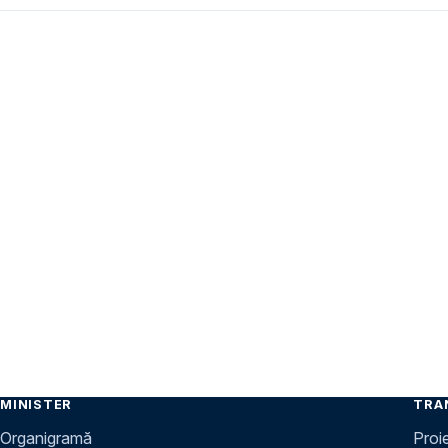
MINISTER
TRA
Organigramă
Proi