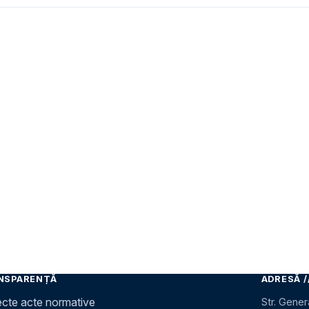
NSPARENȚĂ
ADRESĂ /
ecte acte normative
Str. Gener