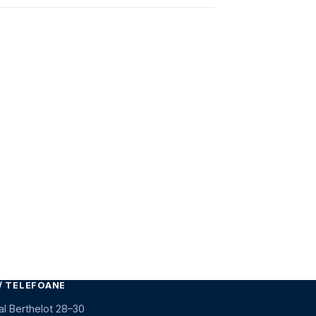
/ TELEFOANE
al Berthelot 28–30