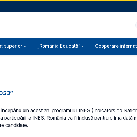
t superior
„România Educată”
Cooperare internaț
2023”
, începând din acest an, programului INES (Indicators od Nati
a participării la INES, România va fi inclusă pentru prima dată în
ate candidate.