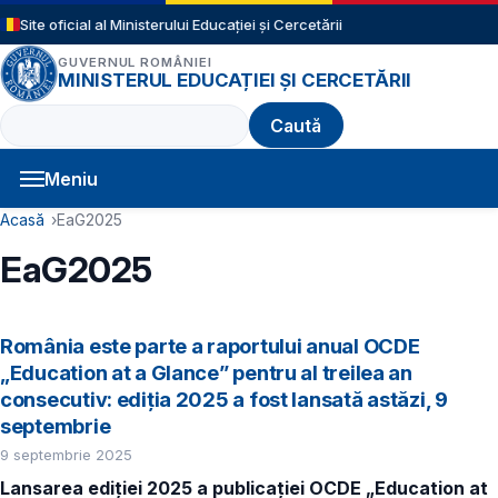
Sari la conținutul principal
Site oficial al Ministerului Educației și Cercetării
GUVERNUL ROMÂNIEI
MINISTERUL EDUCAȚIEI ȘI CERCETĂRII
Caută
Meniu
Navigație principală
Cale de navigare
Acasă
EaG2025
EaG2025
România este parte a raportului anual OCDE
„Education at a Glance” pentru al treilea an
consecutiv: ediția 2025 a fost lansată astăzi, 9
septembrie
9 septembrie 2025
Lansarea ediției 2025 a publicației OCDE „Education at