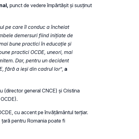
nal,
punct de vedere împărtășit și susținut
l pe care îl conduc a încheiat
bele demersuri fiind inițiate de
mai bune practici în educație și
i bune practici OCDE, uneori, mai
rmitem. Dar, pentru un decident
 fără a ieși din cadrul lor
”,
a
u (director general CNCE) și Cristina
al OCDE).
OCDE, cu accent pe învățământul terțiar.
 țară pentru Romania poate fi