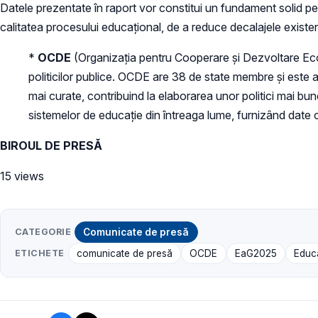
Datele prezentate în raport vor constitui un fundament solid pe
calitatea procesului educațional, de a reduce decalajele existe
*
OCDE
(Organizația pentru Cooperare și Dezvoltare Eco
politicilor publice. OCDE are 38 de state membre și este ac
mai curate, contribuind la elaborarea unor politici mai bu
sistemelor de educație din întreaga lume, furnizând date 
BIROUL DE PRESĂ
15 views
CATEGORIE
Comunicate de presă
ETICHETE
comunicate de presă
OCDE
EaG2025
Educa