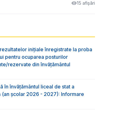
15 afișări
ezultatelor inițiale înregistrate la proba
lui pentru ocuparea posturilor
nte/rezervate din învăţământul
 în învăţământul liceal de stat a
-a (an școlar 2026 - 2027): Informare