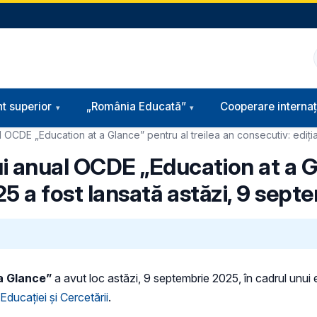
t superior
„România Educată”
Cooperare internaț
 OCDE „Education at a Glance” pentru al treilea an consecutiv: ediți
i anual OCDE „Education at a G
25 a fost lansată astăzi, 9 sept
 a Glance”
a avut loc astăzi, 9 septembrie 2025, în cadrul unui
Educației și Cercetării
.