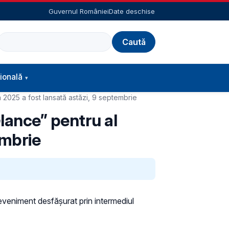
Guvernul României
Date deschise
Caută
ională
a 2025 a fost lansată astăzi, 9 septembrie
lance” pentru al
embrie
 eveniment desfășurat prin intermediul