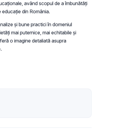
educaționale, având scopul de a îmbunătăți
de educație din România.
lize și bune practici în domeniul
tăți mai puternice, mai echitabile și
oferă o imagine detaliată asupra
.