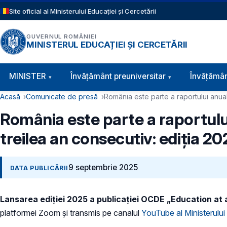
Sari la conținutul principal
Site oficial al Ministerului Educației și Cercetării
GUVERNUL ROMÂNIEI
MINISTERUL EDUCAȚIEI ȘI CERCETĂRII
Navigație principală
MINISTER
Învăţământ preuniversitar
Învățămân
Cale de navigare
Acasă
Comunicate de presă
România este parte a raportului anual
România este parte a raportulu
treilea an consecutiv: ediția 20
9 septembrie 2025
DATA PUBLICĂRII
Lansarea ediției 2025 a publicației OCDE „Education at
platformei Zoom și transmis pe canalul
YouTube al Ministerului 