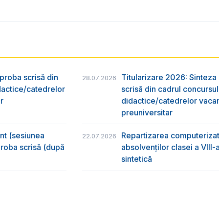
 proba scrisă din
Titularizare 2026: Sinteza r
28.07.2026
dactice/catedrelor
scrisă din cadrul concursu
r
didactice/catedrelor vaca
preuniversitar
ânt (sesiunea
Repartizarea computerizată
22.07.2026
 proba scrisă (după
absolvenţilor clasei a VIII
sintetică