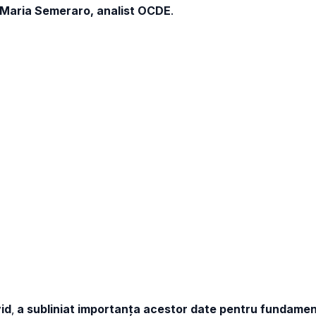
 Maria Semeraro, analist OCDE
.
vid
,
a subliniat importanța acestor date pentru fundament