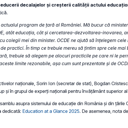
educerii decalajelor și creșterii calității actului educațio
ică.
ctualul program de țară al României. Mă bucur că ministeru
, atât educația, cât și cercetarea-dezvoltarea-inovarea, am
ă cu colegii mei din minister. OCDE ne ajută să înțelegem cele 
ți de practici. În timp ce trebuie mereu să țintim spre cele ma
ră, trebuie să alegem pe alocuri practicile pe care ni le pe
ceste limite rezonabile, așa cum sunt prezentate și de OCDE,
tivelor naționale, Sorin Ion (secretar de stat), Bogdan Cristesc
oup
și în grupul de experți naționali pentru învățământ superior 
amblu asupra sistemului de educație din România și din țările 
a dedicată:
Education at a Glance 2025
. De asemenea, nota de