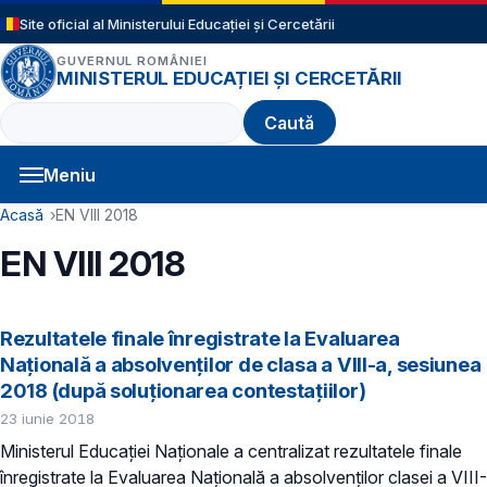
Sari la conținutul principal
Site oficial al Ministerului Educației și Cercetării
GUVERNUL ROMÂNIEI
MINISTERUL EDUCAȚIEI ȘI CERCETĂRII
Caută
Meniu
Navigație principală
Cale de navigare
Acasă
EN VIII 2018
EN VIII 2018
Rezultatele finale înregistrate la Evaluarea
Naţională a absolvenţilor de clasa a VIII-a, sesiunea
2018 (după soluţionarea contestaţiilor)
23 iunie 2018
Ministerul Educaţiei Naţionale a centralizat rezultatele finale
înregistrate la Evaluarea Naţională a absolvenţilor clasei a VIII-