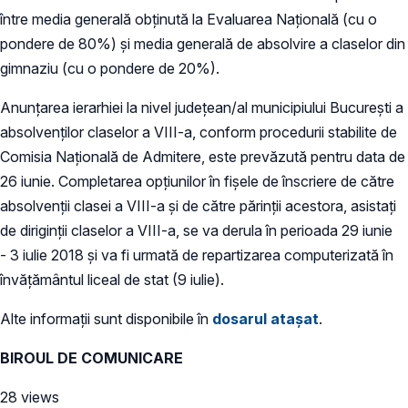
între media generală obţinută la Evaluarea Naţională (cu o
pondere de 80%) şi media generală de absolvire a claselor din
gimnaziu (cu o pondere de 20%).
Anunţarea ierarhiei la nivel judeţean/al municipiului Bucureşti a
absolvenţilor claselor a VIII-a, conform procedurii stabilite de
Comisia Națională de Admitere, este prevăzută pentru data de
26 iunie. Completarea opţiunilor în fişele de înscriere de către
absolvenţii clasei a VIII-a și de către părinţii acestora, asistaţi
de diriginţii claselor a VIII-a, se va derula în perioada 29 iunie
- 3 iulie 2018 și va fi urmată de repartizarea computerizată în
învăţământul liceal de stat (9 iulie).
Alte informații sunt disponibile în
dosarul atașat
.
BIROUL DE COMUNICARE
28 views