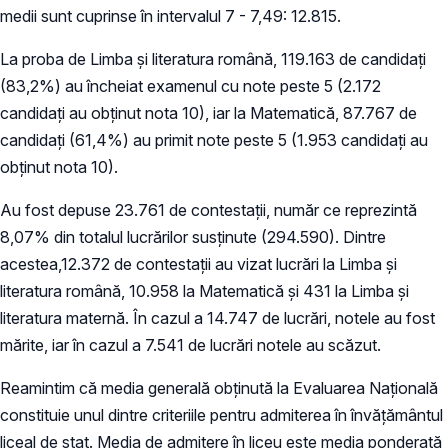
medii sunt cuprinse în intervalul 7 - 7,49: 12.815.
La proba de Limba şi literatura română, 119.163 de candidaţi
(83,2%) au încheiat examenul cu note peste 5 (2.172
candidaţi au obţinut nota 10), iar la Matematică, 87.767 de
candidaţi (61,4%) au primit note peste 5 (1.953 candidaţi au
obţinut nota 10).
Au fost depuse 23.761 de contestaţii, număr ce reprezintă
8,07% din totalul lucrărilor susţinute (294.590). Dintre
acestea,12.372 de contestaţii au vizat lucrări la Limba şi
literatura română, 10.958 la Matematică și 431 la Limba şi
literatura maternă. În cazul a 14.747 de lucrări, notele au fost
mărite, iar în cazul a 7.541 de lucrări notele au scăzut.
Reamintim că media generală obţinută la Evaluarea Naţională
constituie unul dintre criteriile pentru admiterea în învăţământul
liceal de stat. Media de admitere în liceu este media ponderată