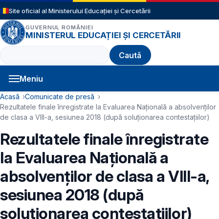
Sari la conținutul principal
Site oficial al Ministerului Educației și Cercetării
GUVERNUL ROMÂNIEI
MINISTERUL EDUCAȚIEI ȘI CERCETĂRII
Caută
Meniu
Navigație principală
Cale de navigare
Acasă
Comunicate de presă
Rezultatele finale înregistrate la Evaluarea Naţională a absolvenţilor
de clasa a VIII-a, sesiunea 2018 (după soluţionarea contestaţiilor)
Rezultatele finale înregistrate
la Evaluarea Naţională a
absolvenţilor de clasa a VIII-a,
sesiunea 2018 (după
soluţionarea contestaţiilor)