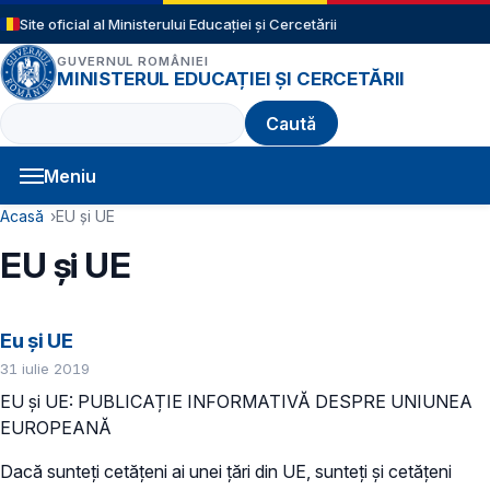
Sari la conținutul principal
Site oficial al Ministerului Educației și Cercetării
GUVERNUL ROMÂNIEI
MINISTERUL EDUCAȚIEI ȘI CERCETĂRII
Caută
Meniu
Navigație principală
Cale de navigare
Acasă
EU și UE
EU și UE
Eu și UE
31 iulie 2019
EU și UE: PUBLICAȚIE INFORMATIVĂ DESPRE UNIUNEA
EUROPEANĂ
Dacă sunteți cetățeni ai unei țări din UE, sunteți și cetățeni