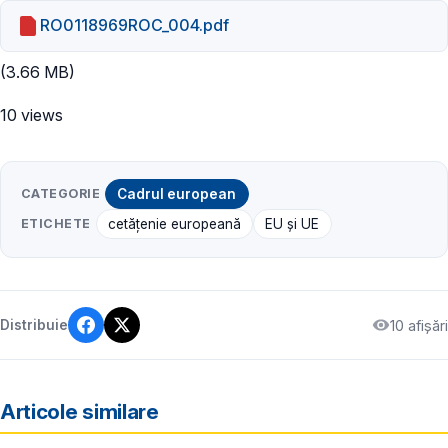
RO0118969ROC_004.pdf
(3.66 MB)
10 views
CATEGORIE
Cadrul european
ETICHETE
cetățenie europeană
EU și UE
10 afișări
Distribuie
Articole similare