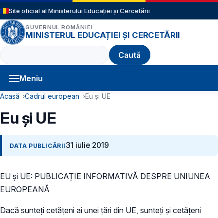
Sari la conținutul principal
Site oficial al Ministerului Educației și Cercetării
GUVERNUL ROMÂNIEI
MINISTERUL EDUCAȚIEI ȘI CERCETĂRII
Caută
Meniu
Navigație principală
Cale de navigare
Acasă
Cadrul european
Eu și UE
Eu și UE
31 iulie 2019
DATA PUBLICĂRII
EU și UE: PUBLICAȚIE INFORMATIVĂ DESPRE UNIUNEA
EUROPEANĂ
Dacă sunteți cetățeni ai unei țări din UE, sunteți și cetățeni