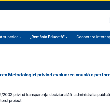
t superior
„România Educată”
Cooperare internaț
barea Metodologiei privind evaluarea anuală a perfor
 52/2003 privind transparenţa decizională în administraţia publică,
torul proiect: