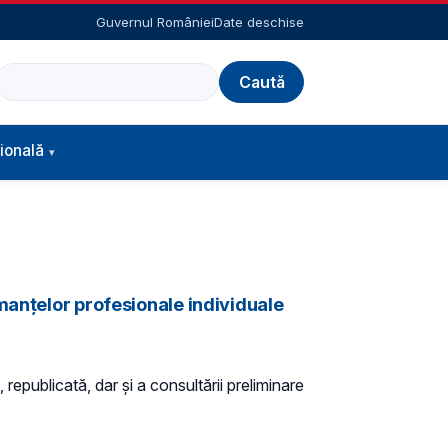
Guvernul României
Date deschise
Caută
ională
manțelor profesionale individuale
 republicată, dar și a consultării preliminare