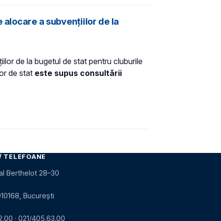
 alocare a subvențiilor de la
lor de la bugetul de stat pentru cluburile
or de stat
este supus consultării
/ TELEFOANE
al Berthelot 28–30
010168, București
2.00
·
021/405.63.00