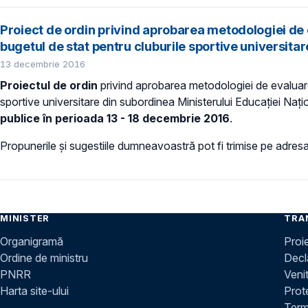
Proiect de ordin privind aprobarea metodologiei de e
bugetul de stat pentru cluburile sportive universita
13 decembrie 2016
Proiectul de ordin
privind aprobarea metodologiei de evaluare a
sportive universitare din subordinea Ministerului Educației Naționa
publice în perioada 13 - 18 decembrie 2016
.
Propunerile și sugestiile dumneavoastră pot fi trimise pe adres
MINISTER
TRA
Organigramă
Proi
Ordine de ministru
Decla
PNRR
Venit
Harta site-ului
Prot
Terme