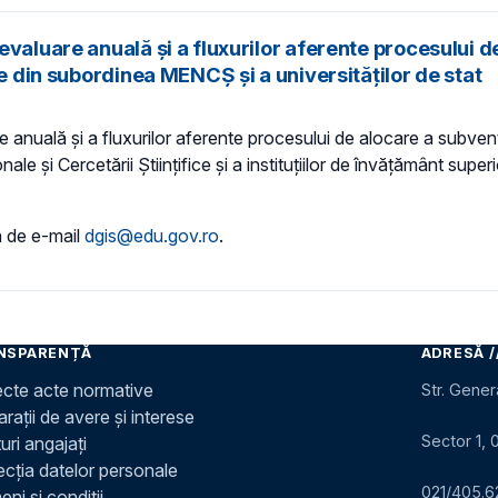
valuare anuală și a fluxurilor aferente procesului de
re din subordinea MENCȘ și a universităților de stat
nuală și a fluxurilor aferente procesului de alocare a subvenții
le și Cercetării Științifice și a instituțiilor de învățământ superi
a de e-mail
dgis@edu.gov.ro
.
NSPARENȚĂ
ADRESĂ /
ecte acte normative
Str. Gener
rații de avere și interese
Sector 1, 
uri angajați
ecția datelor personale
021/405.6
ni și condiții