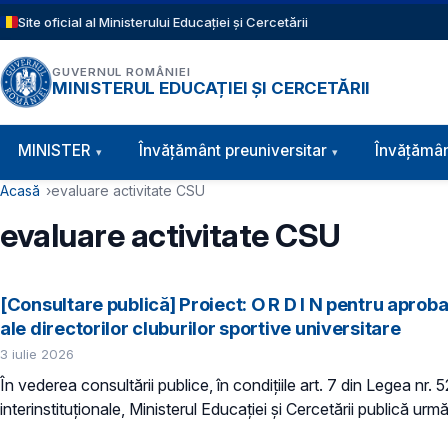
Sari la conținutul principal
Site oficial al Ministerului Educației și Cercetării
GUVERNUL ROMÂNIEI
MINISTERUL EDUCAȚIEI ȘI CERCETĂRII
Navigație principală
MINISTER
Învăţământ preuniversitar
Învățămân
Cale de navigare
Acasă
evaluare activitate CSU
evaluare activitate CSU
[Consultare publică] Proiect: O R D I N pentru apro
ale directorilor cluburilor sportive universitare
3 iulie 2026
În vederea consultării publice, în condiţiile art. 7 din Legea nr.
interinstituționale, Ministerul Educaţiei și Cercetării publică urmă