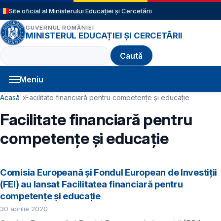
Sari la conținutul principal
Site oficial al Ministerului Educației și Cercetării
GUVERNUL ROMÂNIEI
MINISTERUL EDUCAȚIEI ȘI CERCETĂRII
Caută
Meniu
Navigație principală
Cale de navigare
Acasă
Facilitate financiară pentru competențe și educație
Facilitate financiară pentru
competențe și educație
Comisia Europeană și Fondul European de Investiții
(FEI) au lansat Facilitatea financiară pentru
competențe și educație
30 aprilie 2020